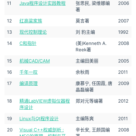
11
Java程序设计实践教程
张思民, 梁维娜编
2006
著
12
红高粱家族
莫言著
2007
13
现代控制理论
刘 豹主编
1992
14
C和指针
(美)Kenneth A.
2008
Reek著
15
机械CAD/CAM
主编田美丽
2005
16
千年一叹
余秋雨
2011
17
编译原理
康慕宁, 任国霞, 唐
2009
晶磊编著
18
精通LabVIEW虚拟仪器程
郑对元等编著
2012
序设计
19
Linux与Qt程序设计
主编陈爽
2011
20
Visual C++权威剖析 :
辛长安, 王颜国编
2008