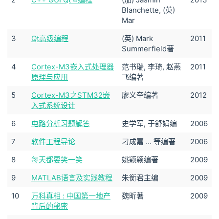
Blanchette, (英)
Mar
3
Qt高级编程
(英) Mark
2011
Summerfield著
4
Cortex-M3嵌入式处理器
范书瑞, 李琦, 赵燕
2011
原理与应用
飞编著
5
Cortex-M3之STM32嵌
廖义奎编著
2012
入式系统设计
6
电路分析习题解答
史学军, 于舒娟编
2006
7
软件工程导论
刁成嘉 ... 等编著
2006
8
每天都要笑一笑
姚颖颖编著
2009
9
MATLAB语言及实践教程
朱衡君主编
2009
10
万科真相 : 中国第一地产
魏昕著
2009
背后的秘密