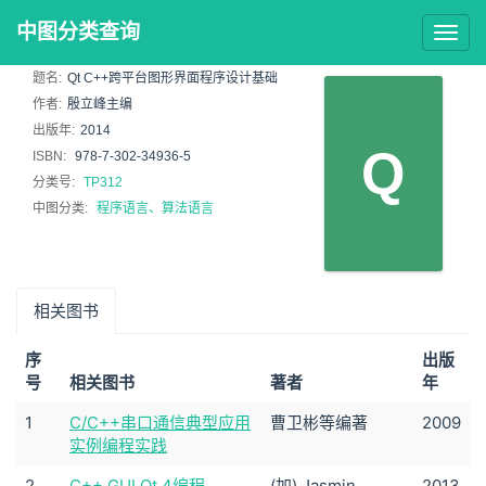
中图分类查询
Togg
navig
题名:
Qt C++跨平台图形界面程序设计基础
作者:
殷立峰主编
出版年:
2014
Q
ISBN:
978-7-302-34936-5
分类号:
TP312
中图分类:
程序语言、算法语言
相关图书
序
出版
号
相关图书
著者
年
1
C/C++串口通信典型应用
曹卫彬等编著
2009
实例编程实践
2
C++ GUI Qt 4编程
(加) Jasmin
2013