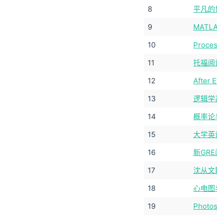
8
平凡的
9
MAT
10
Proc
11
托福阅读
12
Afte
13
逻辑学
14
概率论
15
大学英
16
新GR
17
沈从文
18
心电图
19
Phot