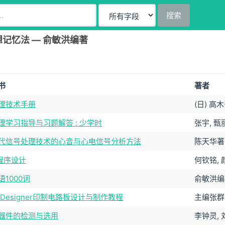
搜索
记忆法 — 俞敏洪编著
书
著者
理技术手册
(日) 高
理学习指导与习题解答 : 少学时
张宇, 甄
代信号处理技术的心音与心电信号分析方法
陈天华著
程序设计
何钦铭,
1000词
俞敏洪编
um Designer印制电路板设计与制作教程
主编张群
器件的检测与选用
李钟灵,