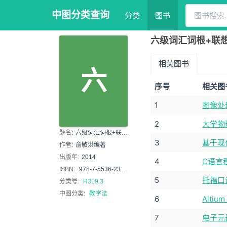
中图分类查询
分类
图书
六级词汇词根+联想
相关图书
六
序号
相关图
1
图像处
2
大学物
题名:
六级词汇词根+联想记忆法
3
基于现
作者:
俞敏洪编著
出版年:
2014
4
C语言
ISBN:
978-7-5536-2352-8
5
托福口语
分类号:
H319.3
中图分类:
教学法
6
Alti
7
电子元