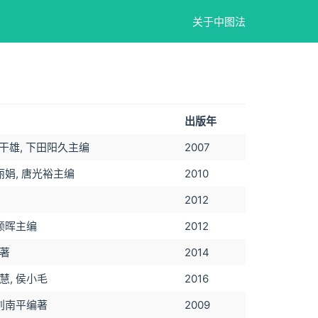
关于中图法
出版年
木干雄, 下田阳久主编
2007
丽娟, 唐光裕主编
2010
2012
 颜晖主编
2012
著
2014
慧, 侯小毛
2016
 刘南平编著
2009