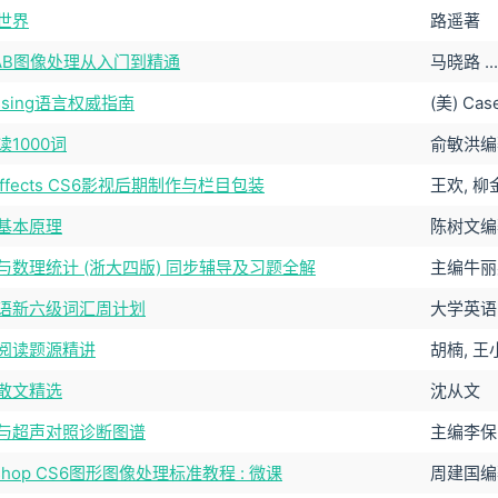
世界
路遥著
LAB图像处理从入门到精通
马晓路 ..
essing语言权威指南
(美) Cas
1000词
俞敏洪编
r Effects CS6影视后期制作与栏目包装
王欢, 
基本原理
陈树文编
与数理统计 (浙大四版) 同步辅导及习题全解
主编牛丽
语新六级词汇周计划
大学英语
E阅读题源精讲
胡楠, 王
散文精选
沈从文
与超声对照诊断图谱
主编李保
oshop CS6图形图像处理标准教程 : 微课
周建国编