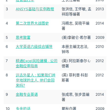
3
ANSYS基础与实例教程
张洪信, 王怀敏, 孟
2013
祥踪等编著
4
第二次世界大战图史
冯精志, 吴晓平编
2014
著
5
思考致富
(美)拿破仑·希尔著
2009
6
大学英语六级综合辅导
本册主编沈志法,
2010
钟玮
7
精通Excel风险建模 , 公司
(英) 阿拉斯泰尔·L·
2012
金融应用指南
徳著
8
远古外星人 : 如果我们并
(英) 菲利普·科彭
2012
非地球的主人, 他们会回
斯著
来吗?
9
金融专业英语
张成思, 张步昙编
2014
著
10
多余的话
瞿秋白著
2009