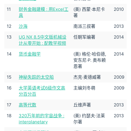
11
财务金融建模 : 用Excel工
(美) 西蒙·本尼卡
2010
具
著
12
沙海
南派三叔著
2013
13
UG NX 8.5中文版机械设
任朝军编著
2014
计从零开始 : 配教学视频
14
货币金融学
(美) 格伦·哈伯德,
2014
安东尼·P. 奥布赖
恩著
15
神秘失踪的太空船
杰克·麦德威著
2009
16
大学英语考试6级作文高
主编刘冬萌
2009
分百分百
17
高等代数
丘维声著
2013
18
320万年前的宇宙战争 :
(美) 约瑟夫·法莱
2013
interplanetary
尔著