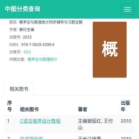
中图分类查询
Togg
navig
题名:
概率论与数理统计同步辅导与习题全解
作者:
秦衍主编
出版年:
2015
概
ISBN:
978-7-5628-4299-6
分类号:
O21
中图分类:
概率论与数理统计
相关图书
序
出版
号
相关图书
著者
年
1
C语言程序设计教程
主编谢延红, 王付
2010
山
2
投资银行学
王长江编著
2010