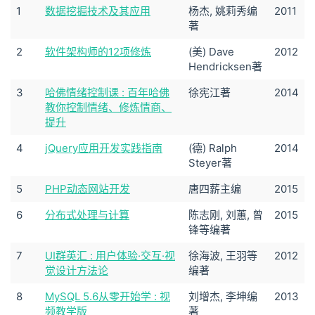
1
数据挖掘技术及其应用
杨杰, 姚莉秀编
2011
著
2
软件架构师的12项修炼
(美) Dave
2012
Hendricksen著
3
哈佛情绪控制课 : 百年哈佛
徐宪江著
2014
教你控制情绪、修炼情商、
提升
4
jQuery应用开发实践指南
(德) Ralph
2014
Steyer著
5
PHP动态网站开发
唐四薪主编
2015
6
分布式处理与计算
陈志刚, 刘蕙, 曾
2015
锋等编著
7
UI群英汇 : 用户体验·交互·视
徐海波, 王羽等
2012
觉设计方法论
编著
8
MySQL 5.6从零开始学 : 视
刘增杰, 李坤编
2013
频教学版
著