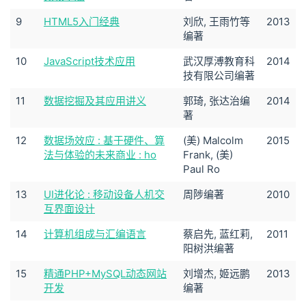
9
HTML5入门经典
刘欣, 王雨竹等
2013
编著
10
JavaScript技术应用
武汉厚溥教育科
2014
技有限公司编著
11
数据挖掘及其应用讲义
郭琦, 张达治编
2014
著
12
数据场效应 : 基于硬件、算
(美) Malcolm
2015
法与体验的未来商业 : ho
Frank, (美)
Paul Ro
13
UI进化论 : 移动设备人机交
周陟编著
2010
互界面设计
14
计算机组成与汇编语言
蔡启先, 蓝红莉,
2011
阳树洪编著
15
精通PHP+MySQL动态网站
刘增杰, 姬远鹏
2013
开发
编著