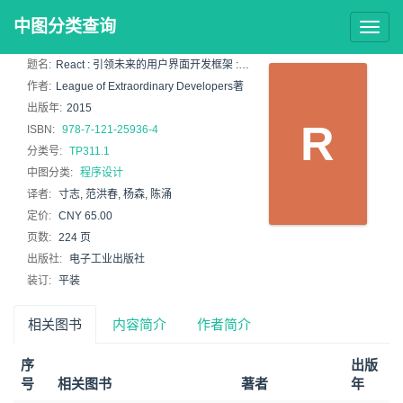
中图分类查询
Togg
navig
题名:
React : 引领未来的用户界面开发框架 : the javascript library for user interfa
作者:
League of Extraordinary Developers著
出版年:
2015
R
ISBN:
978-7-121-25936-4
分类号:
TP311.1
中图分类:
程序设计
译者:
寸志, 范洪春, 杨森, 陈涌
定价:
CNY 65.00
页数:
224 页
出版社:
电子工业出版社
装订:
平装
相关图书
内容简介
作者简介
序
出版
号
相关图书
著者
年