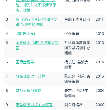
脑，却为什么不能清晰思
考、理性
3
货币银行学考研真题(含复
主编圣才考研网
2011
试)与典型题详解
4
JSP程序设计
佟强编著
2013
5
金融硕士 (MF) 考试辅导指
社科赛斯教育集
2013
南
团金融培训中心
组编
6
国际金融学
杨长江, 姜波克
2014
编著
7
分布式处理与计算
陈志刚, 刘蕙, 曾
2015
锋等编著
8
财务分析与案例
晏志高, 徐华中
2006
等编著
9
高等数学同步习题解答
刘金舜编著
2009