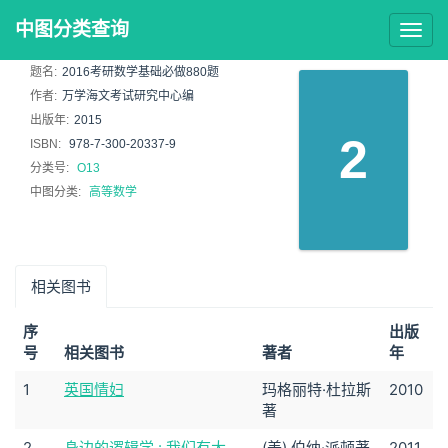
中图分类查询
Togg
navig
题名:
2016考研数学基础必做880题
作者:
万学海文考试研究中心编
出版年:
2015
2
ISBN:
978-7-300-20337-9
分类号:
O13
中图分类:
高等数学
相关图书
序
出版
号
相关图书
著者
年
1
英国情妇
玛格丽特·杜拉斯
2010
著
2
身边的逻辑学 : 我们有大
(美) 伯纳·派顿著
2011