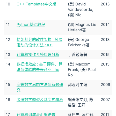
10
C++ Templates中文版
(美) David
2013
Vandevoorde,
(德) Nic
11
Python基础教程
(挪) Magnus Lie
2014
Hetland著
12
恰如其分的软件架构 : 风险
(美) George
2013
驱动的设计方法 : a ri
Fairbanks著
13
计算机操作系统原理分析
丁善镜编著
2015
14
数据场效应 : 基于硬件、算
(美) Malcolm
2015
法与体验的未来商业 : ho
Frank, (美) Paul
Ro
15
高等数学思想方法与解题研
郭晓时主编
2006
究
16
考研数学题型及其变式精析
编著陈文灯, 陈
2007
启浩, 王莉
17
计算机组成与汇编语言
蔡启先, 蓝红莉,
2011