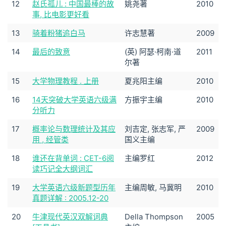
12
赵氏孤儿 : 中国最棒的故
姚尧著
2010
事, 比电影更好看
13
骑着粉猪追白马
许志慧著
2009
14
最后的致意
(英) 阿瑟·柯南·道
2011
尔著
15
大学物理教程 . 上册
夏兆阳主编
2010
16
14天突破大学英语六级满
方振宇主编
2010
分听力
17
概率论与数理统计及其应
刘吉定, 张志军, 严
2009
用 , 经管类
国义主编
18
谁还在背单词 : CET-6阅
主编罗红
2012
读巧记全大纲词汇
19
大学英语六级新题型历年
主编周敏, 马冀明
2010
真题详解 : 2005.12-20
20
牛津现代英汉双解词典
Della Thompson
2005