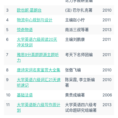
论力学教研室编
3
欧也妮·葛朗台
(法) 巴尔扎克著
2010
4
物流中心规划与设计
主编赵小柠
2011
5
惊奇物语
南派三叔等著
2013
6
大学英语六级阅读20天
主编刘鹏康
2011
冲关快训
7
雅思9分真题题源主题听
考天下名师团编
2011
力
8
唐诗宋词名家鉴赏大全集
张傲飞编
2010
9
大学英语六级词汇21天速
陈采霞, 李立新编
2010
听速记
著
10
基础法语
黄贵成编著
2006
11
大学英语新六级写作周计
大学英语四六级考
2013
划
试命题研究组编著