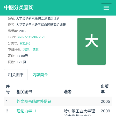
中图分类查询
Togg
navig
题名:
大学英语新六级综合测试周计划
作者:
大学英语四六级考试命题研究组编著
出版年:
2012
大
ISBN:
978-7-111-38725-1
分类号:
H319.6
中图分类:
习题、试题
定价:
17.80元
页数:
172 页
相关图书
内容简介
序
出版
号
相关图书
著者
年
1
外文图书临时外借证 :
2005
2
理论力学 . Ⅰ
哈尔滨工业大学理
2009