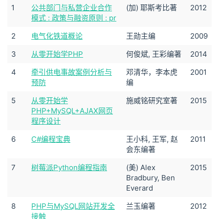
1
公共部门与私营企业合作
(加) 耶斯考比著
2012
模式 : 政策与融资原则 : pr
2
电气化铁道概论
王勋主编
2009
3
从零开始学PHP
何俊斌, 王彩编著
2014
4
牵引供电事故案例分析与
邓清华，李本虎
2001
预防
编
5
从零开始学
施威铭研究室著
2015
PHP+MySQL+AJAX网页
程序设计
6
C#编程宝典
王小科, 王军, 赵
2011
会东编著
7
树莓派Python编程指南
(美) Alex
2015
Bradbury, Ben
Everard
8
PHP与MySQL网站开发全
兰玉编著
2012
接触