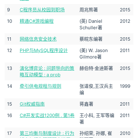
9
C程序员从校园到职场
周兆熊著
2015
10
精通C#游戏编程
(英) Daniel
2012
Schuller著
11
网络信息安全技术
蔡皖东编著
2015
12
PHP与MySQL程序设计
(美) W. Jason
2011
Gilmore著
13
演化博弈论 : 问题导向的策
赫伯特·金迪斯著
2015
略互动模型 : a prob
14
牵引供电规程与规则
张道俊,王汉兵主
1999
编
15
Git权威指南
蒋鑫著
2011
16
C#开发实战1200例 . 第1卷
王小科, 王军等编
2011
著
17
第三均衡与制度设计 : 行为
孙绍荣, 孙娜, 崔
2010