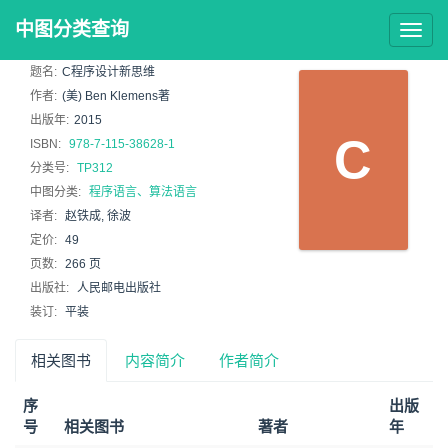
中图分类查询
Togg
navig
题名:
C程序设计新思维
作者:
(美) Ben Klemens著
出版年:
2015
C
ISBN:
978-7-115-38628-1
分类号:
TP312
中图分类:
程序语言、算法语言
译者:
赵铁成, 徐波
定价:
49
页数:
266 页
出版社:
人民邮电出版社
装订:
平装
相关图书
内容简介
作者简介
序
出版
号
相关图书
著者
年