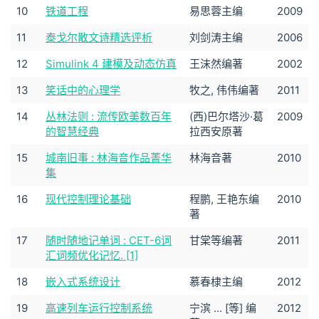
10
铁道工程
易思蓉主编
2009
11
泰戈尔散文诗精选评析
刘剑涛主编
2006
12
Simulink 4 建模及动态仿真
王沫然编著
2002
13
笑话中的心理学
牧之, 伟伟编著
2011
14
丛林法则 : 流传欧美数百年
(西)巴尔塔沙·葛
2009
的智慧经典
拉西安原著
15
城南旧事 : 林海音作品菁华
林海音著
2010
集
16
现代控制理论基础
程鹏, 王艳东编
2010
著
17
随时随地记单词 : CET-6词
甘棠等编著
2011
汇词频优化记忆. [1]
18
嵌入式系统设计
慕春棣主编
2012
19
高速列车运行控制系统
宁滨 ... [等] 编
2012