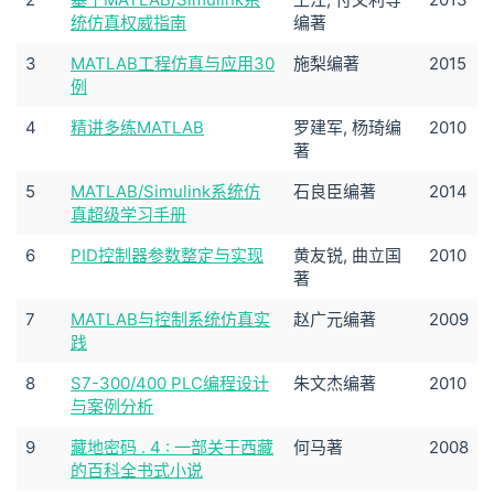
统仿真权威指南
编著
3
MATLAB工程仿真与应用30
施梨编著
2015
例
4
精讲多练MATLAB
罗建军, 杨琦编
2010
著
5
MATLAB/Simulink系统仿
石良臣编著
2014
真超级学习手册
6
PID控制器参数整定与实现
黄友锐, 曲立国
2010
著
7
MATLAB与控制系统仿真实
赵广元编著
2009
践
8
S7-300/400 PLC编程设计
朱文杰编著
2010
与案例分析
9
藏地密码 . 4 : 一部关于西藏
何马著
2008
的百科全书式小说