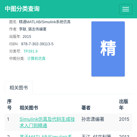
中图分类查询
Togg
navig
题名:
精通MATLAB/Simulink系统仿真
作者:
李献, 骆志伟编著
出版年:
2015
精
ISBN:
978-7-302-39113-5
分类号:
TP391.9
中图分类:
计算机仿真
相关图书
序
出版
号
相关图书
著者
年
1
Simulink仿真及代码生成技
孙忠潇编著
2015
术入门到精通
2
基于MATLAB/Simulink系
王江, 付文利等
2013