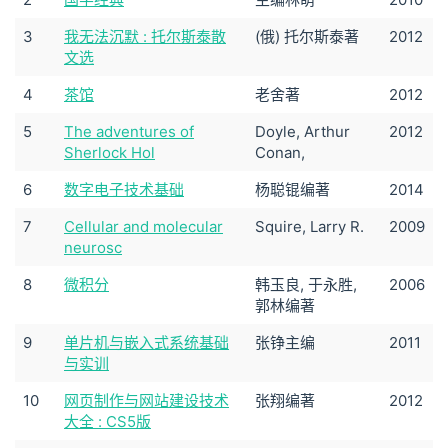
3
我无法沉默 : 托尔斯泰散
(俄) 托尔斯泰著
2012
文选
4
茶馆
老舍著
2012
5
The adventures of
Doyle, Arthur
2012
Sherlock Hol
Conan,
6
数字电子技术基础
杨聪锟编著
2014
7
Cellular and molecular
Squire, Larry R.
2009
neurosc
8
微积分
韩玉良, 于永胜,
2006
郭林编著
9
单片机与嵌入式系统基础
张铮主编
2011
与实训
10
网页制作与网站建设技术
张翔编著
2012
大全 : CS5版