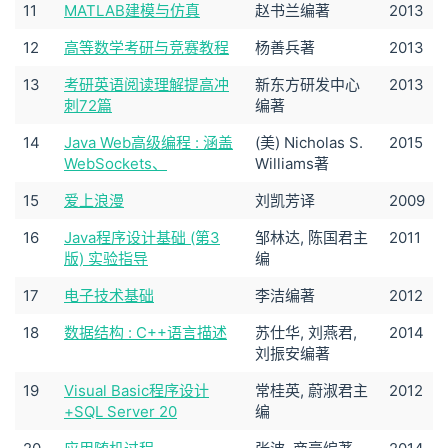
11
MATLAB建模与仿真
赵书兰编著
2013
12
高等数学考研与竞赛教程
杨善兵著
2013
13
考研英语阅读理解提高冲
新东方研发中心
2013
刺72篇
编著
14
Java Web高级编程 : 涵盖
(美) Nicholas S.
2015
WebSockets、
Williams著
15
爱上浪漫
刘凯芳译
2009
16
Java程序设计基础 (第3
邹林达, 陈国君主
2011
版) 实验指导
编
17
电子技术基础
李洁编著
2012
18
数据结构 : C++语言描述
苏仕华, 刘燕君,
2014
刘振安编著
19
Visual Basic程序设计
常桂英, 蔚淑君主
2012
+SQL Server 20
编