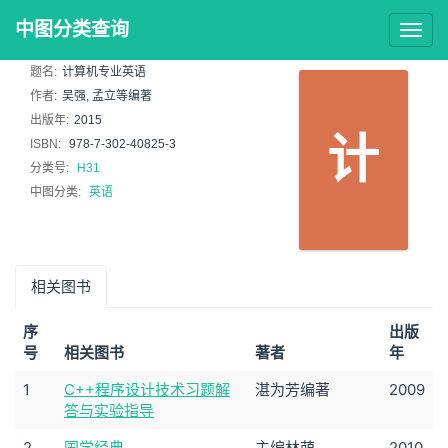
中图分类查询
Togg
navig
题名:
计算机专业英语
作者:
吴强, 孟立等编著
出版年:
2015
计
ISBN:
978-7-302-40825-3
分类号:
H31
中图分类:
英语
相关图书
序
出版
号
相关图书
著者
年
1
C++程序设计技术习题解
湛为芳编著
2009
答与实验指导
2
国学经典
主编林萌
2010