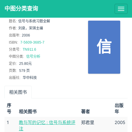
中图分类查询
Togg
navig
题名:
信号与系统习题全解
作者:
刘泉，宋琪主编
出版年:
2006
信
ISBN:
7-5609-3685-7
分类号:
TN911.6
中图分类:
信号分析
定价:
25.80元
页数:
579 页
出版社:
华中科技
相关图书
序
出版
号
相关图书
著者
年
1
教与写的记忆 : 信号与系统评
郑君里
2005
注