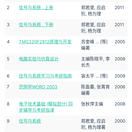
2
信号与系统 . 上册
郑君里, 应启
2011
珩, 杨为理
3
信号与系统 . 下册
郑君里, 应启
2011
珩, 杨为理
4
TMS320F2812原理与开发
苏奎峰 ... [等]
2005
编著
5
电路实验与仿真设计
主编陈晓平, 李
2008
长杰
6
信号与系统学习与考研指南
容太平 ... [等]
2009
7
范例学WORD 2003
陈盈蓁, 张菁育
2006
编著
8
电子技术基础 (模拟部分) 同
张秋萍主编
2008
步辅导与考研指津
9
信号与系统
郑君里, 应启
2000
珩, 杨为理著