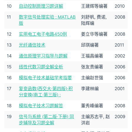
10
自动控制原理习题详解
王建辉等编著
2010
11
数字信号处理实验 : MATLAB
刘舒帆, 费诺,
2008
版
陆辉编
12
实用电工电子电路450例
姜立华等编著
2008
13
光纤通信技术
邱琪编著
2011
14
通信原理学习指导与题解
王福昌编著
2002
15
线性代数习题全解全析
张友贵编著
2006
16
模拟电子技术基础学考指要
主编赵世强
2006
17
复变函数(西交大·第四版)·积
李建林编
2001
分变换(南工·第三版) :
18
模拟电子技术习题解答
董秀峰编著
2008
19
信号与系统 (第二版·下册) 同
主编苏志平, 赵
2009
步辅导及习题全解
洪岩