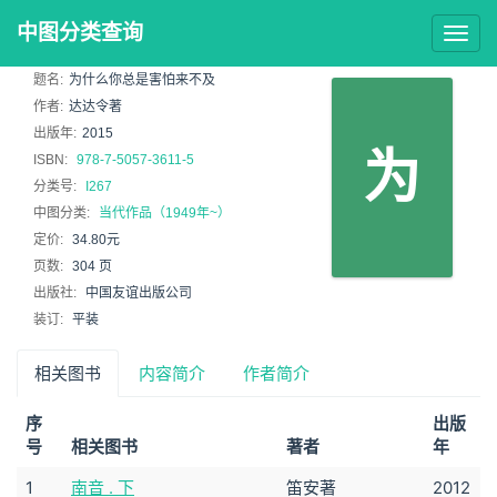
中图分类查询
Togg
navig
题名:
为什么你总是害怕来不及
作者:
达达令著
出版年:
2015
为
ISBN:
978-7-5057-3611-5
分类号:
I267
中图分类:
当代作品（1949年~）
定价:
34.80元
页数:
304 页
出版社:
中国友谊出版公司
装订:
平装
相关图书
内容简介
作者简介
序
出版
号
相关图书
著者
年
1
南音 . 下
笛安著
2012