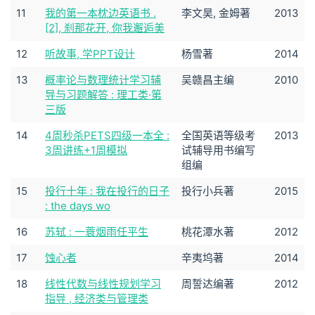
11
我的第一本枕边英语书 .
李文昊, 金姆著
2013
[2], 刹那花开, 你我邂逅美
12
听故事, 学PPT设计
杨雪著
2014
13
概率论与数理统计学习辅
吴赣昌主编
2010
导与习题解答 : 理工类·第
三版
14
4周秒杀PETS四级一本全 :
全国英语等级考
2013
3周讲练+1周模拟
试辅导用书编写
组编
15
投行十年 : 我在投行的日子
投行小兵著
2015
: the days wo
16
苏轼 : 一蓑烟雨任平生
桃花潭水著
2012
17
蚀心者
辛夷坞著
2014
18
线性代数与线性规划学习
周誓达编著
2012
指导 , 经济类与管理类