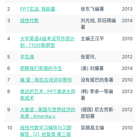
2
PPT实战, 我能赢
徐东飞编著
2013
3
线性代数
刘光旭, 苏钰晴编
2014
著
4
大学英语4级考试写作周计
主编王汉平
2010
划 : 710分新题型
5
半生缘
张爱玲,
2012
6
把握我们有限的今生
(美) 刘墉著
2014
7
痛·爱 : 我在古诗词中等你
没有尾巴的鱼著
2010
8
表达的艺术 : PPT演讲大师
(韩) 李承一等编
2013
炼成术
著
9
大衰退 : 美国与世界经济的
(德国) 尼古劳斯·
2012
未来 : Amerika u
皮珀著
10
线性代数学习辅导与习题
吴赣昌主编
2010
解答 . [2], 经管类·第三版