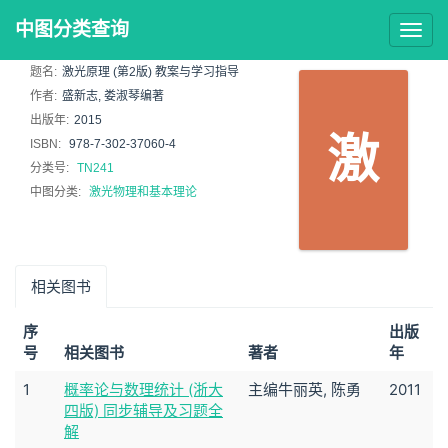
中图分类查询
Togg
navig
题名:
激光原理 (第2版) 教案与学习指导
作者:
盛新志, 娄淑琴编著
出版年:
2015
激
ISBN:
978-7-302-37060-4
分类号:
TN241
中图分类:
激光物理和基本理论
相关图书
序
出版
号
相关图书
著者
年
1
概率论与数理统计 (浙大
主编牛丽英, 陈勇
2011
四版) 同步辅导及习题全
解