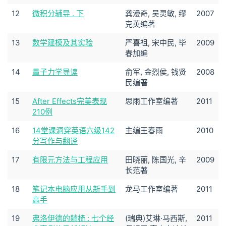
12
微积分辅导 . 下
龚漫奇, 吴灵敏, 缪
2007
克英编著
13
数学建模及其实验
严喜祖, 宋中民, 毕
2009
春加编
14
量子力学导读
俞军, 金烈侯, 钱贤
2008
民编著
15
After Effects完美表现
思雨工作室编著
2011
210例
16
14堂课洞穿英语六级142
主编王春雨
2010
分写作与翻译
17
有限元方法与工程应用
田晓丽, 陈国光, 辛
2009
长范著
18
笔记本电脑应用从新手到
龙马工作室编著
2011
高手
19
弗洛伊德的躺椅 : 七个经
(瑞典)艾琳·马西斯,
2011