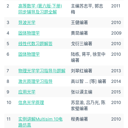
2
高等数学 (第六版·下册)
主编苏志平, 郭志
2011
同步辅导及习题全解
梅
3
导波光学
王健编著
2010
4
固体物理学
黄昆编著
2009
5
线性代数习题解答
戈衍三编著
2010
6
固体物理学
陆栋, 蒋平, 徐至中
2010
编著
7
物理光学学习指导与题解
刘翠红编著
2013
8
激光原理学习指导
高以智 ... [等] 编著
2014
9
应用光学
张以谟主编
2015
10
信息光学原理
苏显渝, 吕乃光, 陈
2010
家璧编著
11
实例讲解Multisim 10电
程勇编著
2010
路仿真