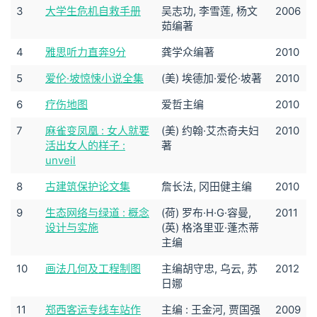
3
大学生危机自救手册
吴志功, 李雪莲, 杨文
2006
茹编著
4
雅思听力直奔9分
龚学众编著
2010
5
爱伦·坡惊悚小说全集
(美) 埃德加·爱伦·坡著
2010
6
疗伤地图
爱哲主编
2010
7
麻雀变凤凰 : 女人就要
(美) 约翰·艾杰奇夫妇
2010
活出女人的样子 :
著
unveil
8
古建筑保护论文集
詹长法, 冈田健主编
2010
9
生态网络与绿道 : 概念
(荷) 罗布·H·G·容曼,
2011
设计与实施
(英) 格洛里亚·蓬杰蒂
主编
10
画法几何及工程制图
主编胡守忠, 乌云, 苏
2012
日娜
11
郑西客运专线车站作
主编 : 王金河, 贾国强
2009