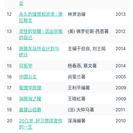
业
12
永久的憧憬和追求 : 萧
林贤治编
2013
红散文
13
灵性的觉醒 : 活出完美
(美) 佛罗伦斯·西恩著
2012
的自己
14
铁路车站作业计划与
主编于伯良, 刘士局
2014
统计
15
可拓学
杨春燕, 蔡文著
2014
16
中国公主
尚爱兰著
2005
17
管理学原理
王利平编著
2009
18
海豚海之瞳
王晓虹著
2009
19
基督山伯爵
(法) 大仲马著
2011
20
20几岁, 好习惯改变你
深海编著
2010
的一生