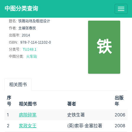
中图分类查询
Togg
navig
题名:
铁路站场及枢纽设计
作者:
主编张春民
出版年:
2014
铁
ISBN:
978-7-114-11102-0
分类号:
TU248.1
中图分类:
火车站
相关图书
序
出版
号
相关图书
著者
年
1
病隙碎笔
史铁生著
2006
2
家政女王
(英)索菲·金塞拉著
2008