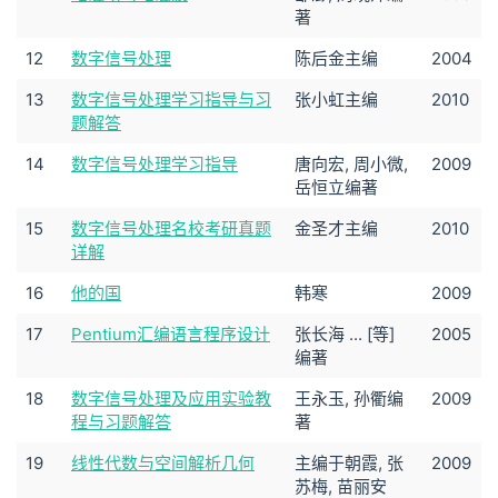
著
12
数字信号处理
陈后金主编
2004
13
数字信号处理学习指导与习
张小虹主编
2010
题解答
14
数字信号处理学习指导
唐向宏, 周小微,
2009
岳恒立编著
15
数字信号处理名校考研真题
金圣才主编
2010
详解
16
他的国
韩寒
2009
17
Pentium汇编语言程序设计
张长海 ... [等]
2005
编著
18
数字信号处理及应用实验教
王永玉, 孙衢编
2009
程与习题解答
著
19
线性代数与空间解析几何
主编于朝霞, 张
2009
苏梅, 苗丽安