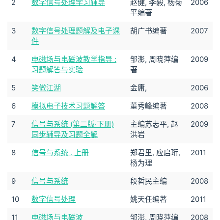
2
数字信号处理学习辅导
赵健, 李毅, 杨菊
2006
平编著
3
数字信号处理题解及电子课
胡广书编著
2007
件
4
电磁场与电磁波教学指导 :
邹澎, 周晓萍编
2009
习题解答与实验
著
5
笑傲江湖
金庸,
2006
6
模拟电子技术习题解答
董秀峰编著
2008
7
信号与系统 (第二版·下册)
主编苏志平, 赵
2009
同步辅导及习题全解
洪岩
8
信号与系统 . 上册
郑君里, 应启珩,
2011
杨为理
9
信号与系统
段哲民主编
2008
10
数字信号处理
姚天任编著
2011
11
电磁场与电磁波
邹澎, 周晓萍编
2008