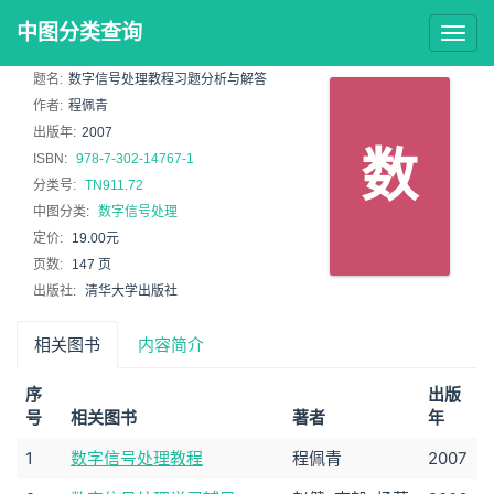
中图分类查询
Togg
navig
题名:
数字信号处理教程习题分析与解答
作者:
程佩青
出版年:
2007
数
ISBN:
978-7-302-14767-1
分类号:
TN911.72
中图分类:
数字信号处理
定价:
19.00元
页数:
147 页
出版社:
清华大学出版社
相关图书
内容简介
序
出版
号
相关图书
著者
年
1
数字信号处理教程
程佩青
2007