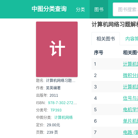
中图分类查询
分类
图书
计算机网络习题解析
相关图书
内容
计
序号
相关图
1
计算机网
2
微积分
题名:
计算机网络习题解析与同步练习
3
计算机
作者:
吴英编著
出版年:
2011
4
信号与
ISBN:
978-7-302-27299-1
5
电机学
分类号:
TP393
中图分类:
计算机网络
6
单片机
定价:
29.00元
7
电路 
页数:
239 页