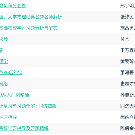
数与积分变换
邢宇明
理、大学物理经典名题名师解析
张淳民.
基础物理学》习题分析与解答
施昌勇
松龄
莫言
能
王万森
理学
黄爱玲
条80后的狗
萧潇著
网络
史志才
oid从入门到精通
孙更新,
计复习与习题全解 : 同济四版
同济大
学习指导
闫站立
系统学习指导及习题精解
陈后金