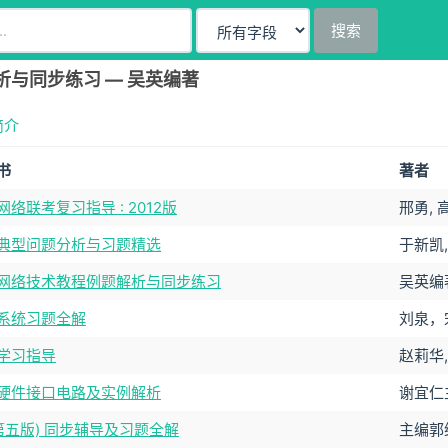
搜索
与同步练习 — 吴英编著
简介
书
著者
络联考复习指导 : 2012版
邢勇, 
典型问题分析与习题精选
于新凯,
网络技术教程例题解析与同步练习
吴英编
系统习题全解
刘泉，
学习指导
赵莉华,
硬件接口电路及实例解析
谢宜仁
(第五版) 同步辅导及习题全解
主编郭