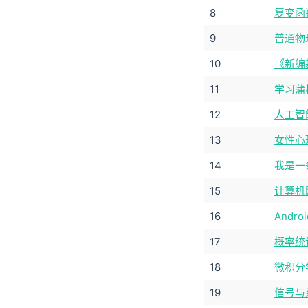
8
复变函
9
普通物
10
《新编
11
学习蒲
12
人工智
13
女性心
14
我是一
15
计算机
16
Andr
17
概率统
18
微积分
19
信号与