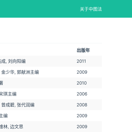
关于中图法
出版年
高成, 刘向阳编
2011
 金少华, 郭献洲主编
2009
著
2010
宋琪主编
2006
 曾成碧, 张代润编
2008
主编
2009
维林, 边文思
2009