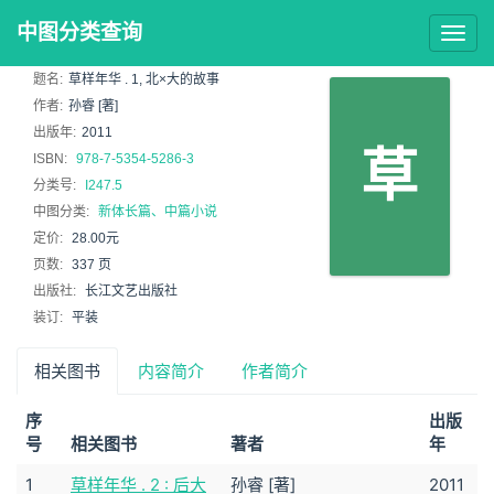
中图分类查询
Togg
navig
题名:
草样年华 . 1, 北×大的故事
作者:
孙睿 [著]
出版年:
2011
草
ISBN:
978-7-5354-5286-3
分类号:
I247.5
中图分类:
新体长篇、中篇小说
定价:
28.00元
页数:
337 页
出版社:
长江文艺出版社
装订:
平装
相关图书
内容简介
作者简介
序
出版
号
相关图书
著者
年
1
草样年华 . 2 : 后大
孙睿 [著]
2011