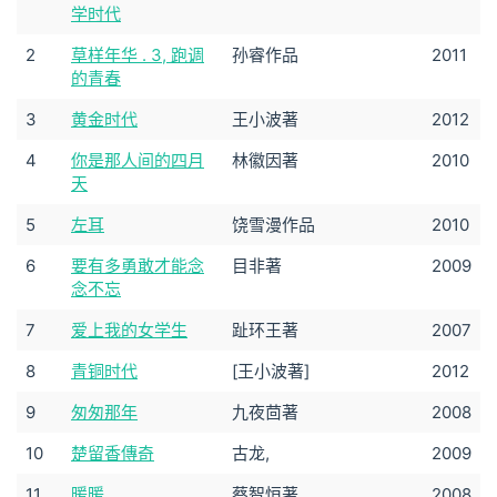
学时代
2
草样年华 . 3, 跑调
孙睿作品
2011
的青春
3
黄金时代
王小波著
2012
4
你是那人间的四月
林徽因著
2010
天
5
左耳
饶雪漫作品
2010
6
要有多勇敢才能念
目非著
2009
念不忘
7
爱上我的女学生
趾环王著
2007
8
青铜时代
[王小波著]
2012
9
匆匆那年
九夜茴著
2008
10
楚留香傳奇
古龙,
2009
11
暖暖
蔡智恒著
2008