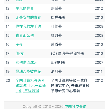
12
平凡的世界
路遥著
2012
13
无处安放的青春
周祥先著
2010
14
你在我的左手边
叶萱著
2009
15
青春那么伤
颜珂著
2008
16
子夜
茅盾著
2010
17
简·爱
(英) 夏洛蒂·勃朗特著
2010
18
悲伤逆流成河
郭敬明著
2007
19
曼珠沙华彼岸花
沧月著
2011
20
全国计算机等级考
全国计算机等级考试命
2012
试笔试·上机一本通
题研究中心, 未来教育教
. [4], 三级数据
学与研究中心编著
Copyleft © 2013 - 2026
中图分类查询