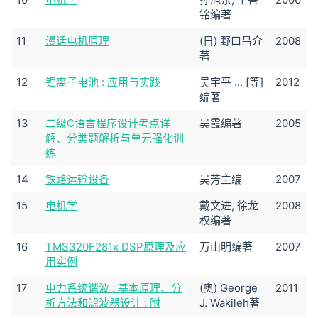
铭编著
11
漫话电机原理
(日) 野口昌介
2008
著
12
锂离子电池 : 应用与实践
吴宇平 ... [等]
2012
编著
13
二级C语言程序设计考点详
吴霞编著
2005
解、分类题解析与单元强化训
练
14
铁路运输设备
吴芳主编
2007
15
电机学
戴文进, 徐龙
2008
权编著
16
TMS320F281x DSP原理及应
万山明编著
2007
用实例
17
电力系统谐波 : 基本原理、分
(奥) George
2011
析方法和滤波器设计 : 附
J. Wakileh著