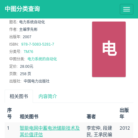
中图分类查询
Togg
navig
题名:
电力系统自动化
作者:
主编李先彬
出版年:
2007
电
ISBN:
978-7-5083-5281-7
分类号:
TM76
中图分类:
电力系统的自动化
定价:
28.00元
页数:
258 页
出版社:
中国电力出版社
相关图书
内容简介
序
出版
号
相关图书
著者
年
1
智能电网中蓄电池储能技术及
李宏仲, 段建
2012
其价值评估
民, 王承民编