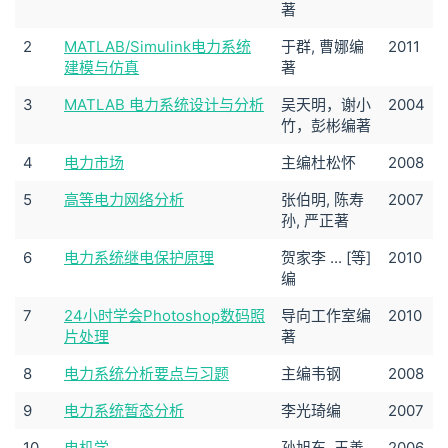
著
2
MATLAB/Simulink电力系统
于群, 曹娜编
2011
建模与仿真
著
3
MATLAB 电力系统设计与分析
吴天明，谢小
2004
竹，彭彬编著
4
电力市场
主编杜松怀
2008
5
高等电力网络分析
张伯明, 陈寿
2007
孙, 严正著
6
电力系统继电保护原理
贺家李 ... [等]
2010
编
7
24小时学会Photoshop数码照
导向工作室编
2010
片处理
著
8
电力系统分析要点与习题
主编韦钢
2008
9
电力系统暂态分析
李光琦编
2007
10
电机学
孙旭东, 王善
2006