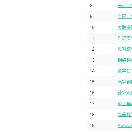
8
一、二
9
全国二
10
大跨空
11
雅思周计
12
风对结
13
钢结构
14
数字信
15
高等钢
16
计算流
17
风工程
18
高等数学
19
Auto