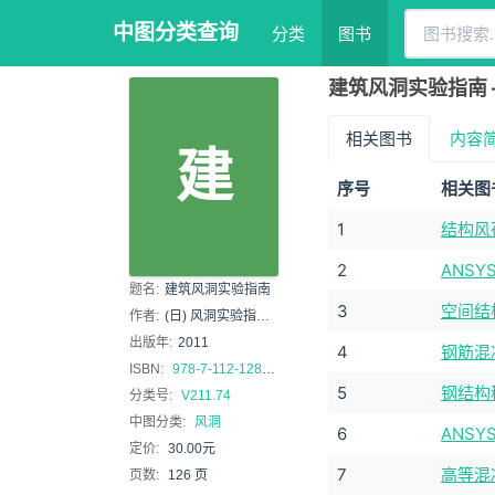
中图分类查询
分类
图书
建筑风洞实验指南 
相关图书
内容
建
序号
相关图
1
结构风
2
ANS
题名:
建筑风洞实验指南
3
空间结
作者:
(日) 风洞实验指南研究委员会编
出版年:
2011
4
钢筋混
ISBN:
978-7-112-12896-9
5
钢结构
分类号:
V211.74
中图分类:
风洞
6
ANS
定价:
30.00元
7
高等混
页数:
126 页