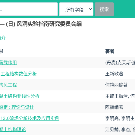
搜索
— (日) 风洞实验指南研究委员会编
简介
书
著者
荷载作用
(丹麦)克莱斯·
YS工程结构数值分析
王新敏著
构风工程
何艳丽编著
凝土结构非线性分析
主编王振清, 
稳定 : 理论与设计
陈骥编著
YS13.0流场分析技术及应用实例
李明高, 李明
凝土结构理论
江见鲸, 李杰,