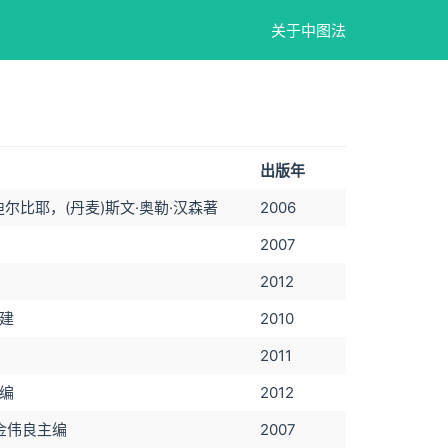
关于中图法
出版年
迪尔比耶，(丹麦)斯文·奥勒·汉森著
2006
2007
2012
何建
2010
2011
主编
2012
 金伟良主编
2007