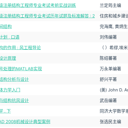
级注册结构工程师专业考试考前实战训练
兰定筠主编
级注册结构工程师专业考试历年试题及标准解答 : 2
住房和城乡建
间结构
完海鹰, 黄炳
划 , 口语
刘伟编著
构的作用 : 风工程导论
（ ）希缪,埃
设计原理
陈绍蕃著
号处理的MATLAB实现
万永革编著
结构分析与设计
舒兴平著
体力学入门
(美) John D. 
与结构抗风设计
武岳编著
 . 下
同济大学数学
CAD 2008机械设计典型案例
张选民主编