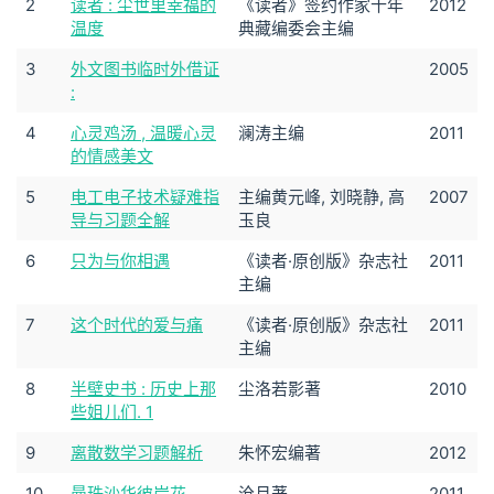
2
读者 : 尘世里幸福的
《读者》签约作家十年
2012
温度
典藏编委会主编
3
外文图书临时外借证
2005
:
4
心灵鸡汤 , 温暖心灵
澜涛主编
2011
的情感美文
5
电工电子技术疑难指
主编黄元峰, 刘晓静, 高
2007
导与习题全解
玉良
6
只为与你相遇
《读者·原创版》杂志社
2011
主编
7
这个时代的爱与痛
《读者·原创版》杂志社
2011
主编
8
半壁史书 : 历史上那
尘洛若影著
2010
些姐儿们. 1
9
离散数学习题解析
朱怀宏编著
2012
10
曼珠沙华彼岸花
沧月著
2011