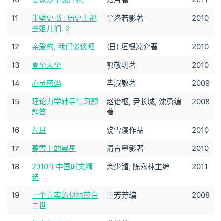
11
半壁史书 : 历史上那
尘洛若影著
2010
些姐儿们. 2
12
亲爱的, 我们谈谈吧
(日) 垣根凉介著
2010
13
夏至未至
郭敬明著
2010
14
心灵密码
毕淑敏著
2009
15
理论力学辅导与习题
赵诒枢, 尹长城, 沈勇编
2008
解答
著
16
左耳
饶雪漫作品
2010
17
暮雪上的晨星
清音墨影著
2010
18
2010年中国时文精
余少镭, 陈永林主编
2011
选
19
一个真实的伊丽莎白
王芳芳编
2008
二世