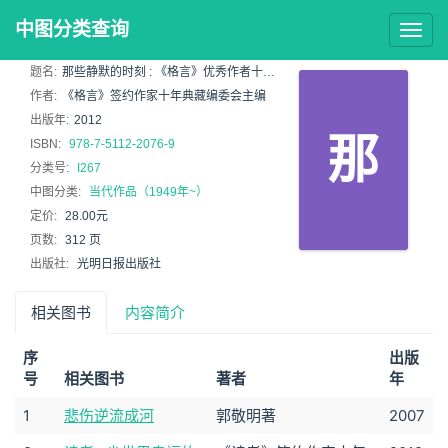
中图分类查询
Togg
navig
题名:
那些静默的时刻 : 《格言》优秀作者十年珍藏版
作者:
《格言》签约作家十年典藏编委会主编
出版年:
2012
那
ISBN:
978-7-5112-2076-9
分类号:
I267
中图分类:
当代作品（1949年~）
定价:
28.00元
页数:
312 页
出版社:
光明日报出版社
相关图书
内容简介
序
出版
号
相关图书
著者
年
1
悲伤逆流成河
郭敬明著
2007