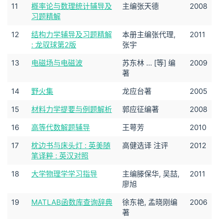
11
概率论与数理统计辅导及
主编张天德
2008
习题精解
12
结构力学辅导及习题精解
本册主编张代理,
2011
: 龙驭球第2版
张宇
13
电磁场与电磁波
苏东林 ... [等] 编
2009
著
14
野火集
龙应台著
2005
15
材料力学提要与例题解析
郭应征编著
2008
16
高等代数解题辅导
王萼芳
2010
17
枕边书与床头灯 : 英美随
高健选译 注评
2012
笔译粹 : 英汉对照
18
大学物理学学习指导
主编滕保华, 吴喆,
2011
廖旭
19
MATLAB函数库查询辞典
徐东艳, 孟晓刚编
2006
著