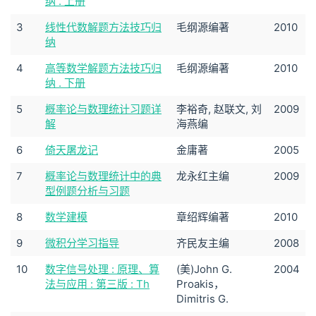
纳 . 上册
3
线性代数解题方法技巧归
毛纲源编著
2010
纳
4
高等数学解题方法技巧归
毛纲源编著
2010
纳 . 下册
5
概率论与数理统计习题详
李裕奇, 赵联文, 刘
2009
解
海燕编
6
倚天屠龙记
金庸著
2005
7
概率论与数理统计中的典
龙永红主编
2009
型例题分析与习题
8
数学建模
章绍辉编著
2010
9
微积分学习指导
齐民友主编
2008
10
数字信号处理 : 原理、算
(美)John G.
2004
法与应用 : 第三版 : Th
Proakis，
Dimitris G.