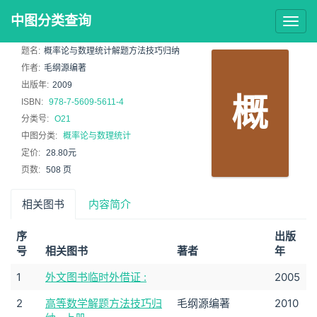
中图分类查询
Togg
navig
题名:
概率论与数理统计解题方法技巧归纳
作者:
毛纲源编著
出版年:
2009
概
ISBN:
978-7-5609-5611-4
分类号:
O21
中图分类:
概率论与数理统计
定价:
28.80元
页数:
508 页
相关图书
内容简介
序
出版
号
相关图书
著者
年
1
外文图书临时外借证 :
2005
2
高等数学解题方法技巧归
毛纲源编著
2010