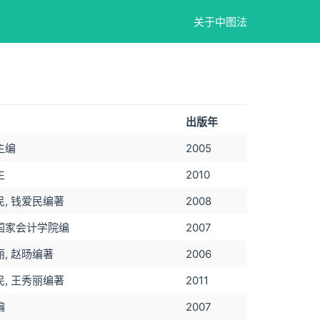
关于中图法
出版年
主编
2005
生
2010
民, 钱爱民编著
2008
国家会计学院编
2007
, 赵旸编著
2006
民, 王秀丽编著
2011
编
2007