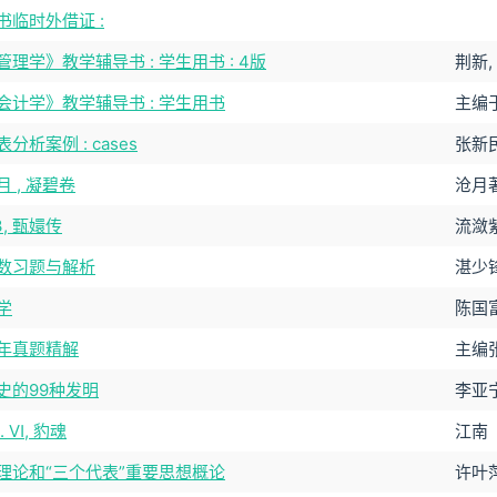
书临时外借证 :
理学》教学辅导书 : 学生用书 : 4版
荆新,
会计学》教学辅导书 : 学生用书
主编于
分析案例 : cases
张新
 , 凝碧卷
沧月
3, 甄嬛传
流潋
数习题与解析
湛少
学
陈国
年真题精解
主编
史的99种发明
李亚
. Ⅵ, 豹魂
江南
理论和“三个代表”重要思想概论
许叶