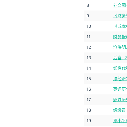
8
外文图
9
《财务管
10
《成本
11
财务报表
12
沧海明月
13
后宫 . 
14
线性代
15
法经济
16
英语历
17
影响历
18
缥缈录 
19
邓小平