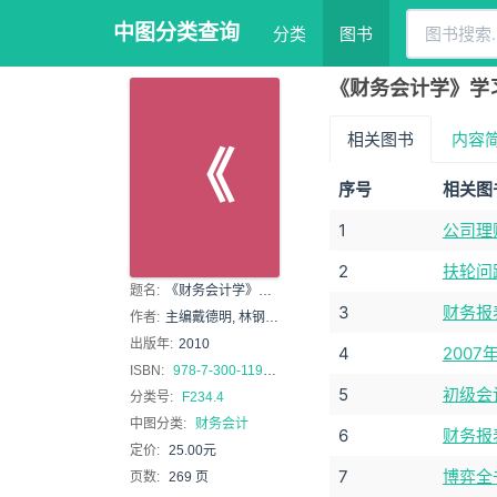
中图分类查询
分类
图书
《财务会计学》学习
相关图书
内容
《
序号
相关图
1
公司理
2
扶轮问
题名:
《财务会计学》学习指导书
3
财务报
作者:
主编戴德明, 林钢, 赵西卜
出版年:
2010
4
200
ISBN:
978-7-300-11962-5
5
初级会
分类号:
F234.4
中图分类:
财务会计
6
财务报
定价:
25.00元
7
博弈全
页数:
269 页