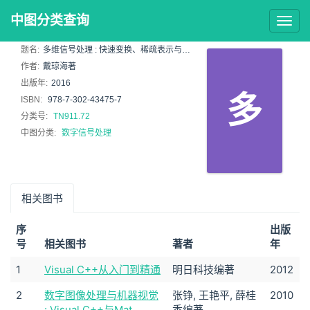
中图分类查询
Togg
navig
题名:
多维信号处理 : 快速变换、稀疏表示与低秩分析 : fast transform, sparse
作者:
戴琼海著
出版年:
2016
多
ISBN:
978-7-302-43475-7
分类号:
TN911.72
中图分类:
数字信号处理
相关图书
序
出版
号
相关图书
著者
年
1
Visual C++从入门到精通
明日科技编著
2012
2
数字图像处理与机器视觉
张铮, 王艳平, 薛桂
2010
: Visual C++与Mat
香编著