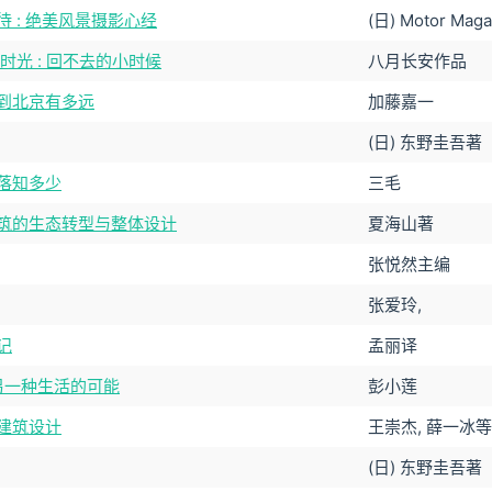
待 : 绝美风景摄影心经
(日) Motor Ma
时光 : 回不去的小时候
八月长安作品
到北京有多远
加藤嘉一
(日) 东野圭吾著
落知多少
三毛
筑的生态转型与整体设计
夏海山著
张悦然主编
张爱玲,
记
孟丽译
 另一种生活的可能
彭小莲
建筑设计
王崇杰, 薛一冰
(日) 东野圭吾著