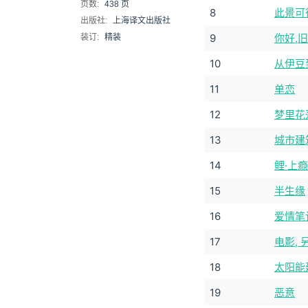
页数:
438 页
8
此景可
出版社:
上海译文出版社
9
你好,旧
装订:
精装
10
从伊豆
11
单恋
12
梦里花
13
城市建
14
鲤·上瘾
15
半生缘
16
爱情笔
17
电影,
18
太阳能
19
恶意