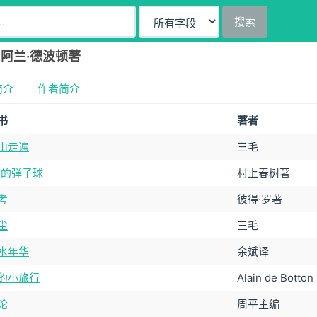
搜索
) 阿兰·德波顿著
简介
作者简介
书
著者
山走遍
三毛
年的弹子球
村上春树著
考
彼得·罗著
尘
三毛
水年华
余斌译
的小旅行
Alain de Botton
论
周平主编