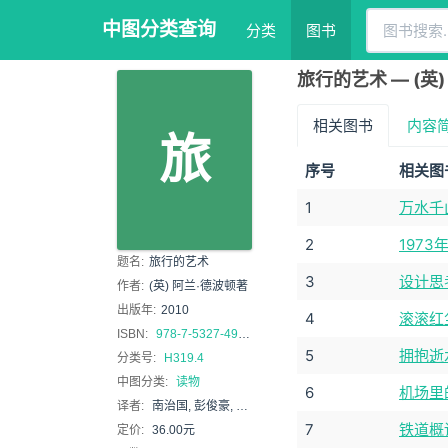
中图分类查询
分类
图书
旅行的艺术 — (英
相关图书
内容
旅
序号
相关图
1
万水千
2
1973
题名:
旅行的艺术
3
设计思
作者:
(英) 阿兰·德波顿著
出版年:
2010
4
滚滚红
ISBN:
978-7-5327-4938-6
5
拥抱逝
分类号:
H319.4
中图分类:
读物
6
机场里
译者:
南治国, 彭俊豪, 何世原
7
铁道概
定价:
36.00元