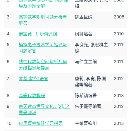
导及习题全解
梅
3
高等数学附册习题分析与
姚孟臣编
2008
解答
4
谜宝藏 . 1, 沙海迷锦
凤舞焰著
2010
5
模拟电子技术学习指导与
李良光, 张宏群主
2011
习题解答
编
6
线性代数与空间解析几何
马仲立主编
2011
分级指导与提高
7
零基础学C语言
康莉, 李宽, 陈国
2012
建等编著
8
高等代数教程
陈希镇编著
2013
9
每天读点世界文化 . [2], 这
朱子熹等编著
2012
里是澳洲
10
应用概率统计学习指导
主编曹铁川
2013