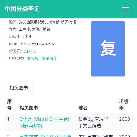
中图分类查询
Togg
navig
题名:
复变函数与积分变换导教·导学·导考 : 高教社·西安交通大学·第四
作者:
王惠珍, 赵伟舟编著
出版年:
2014
复
ISBN:
978-7-5612-4106-6
分类号:
O174.5
中图分类:
复分析、复变函数
相关图书
序
出版
号
相关图书
著者
年
1
C语言 (Visual C++平台)
侯金龙, 唐瑞华,
2008
习题与解析
丁为民编著
2
高等数学 (第六版) 同步辅
主编苏志平, 郭志
2009