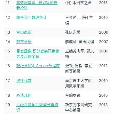
11
高效阅读法 : 最划算的自
(日) 本田直之著
2015
我投资
12
概率论与数理统计
王金萍 ... [等] 主
2010
编
13
空山疯语
孔庆东著
2009
14
数学分析
李成章, 黄玉民编
2007
15
复变函数·积分变换同步辅
主编苏志平, 郭志
2009
导及习题全解
梅
16
轻松学SQL Server数据库
张钦, 崔程, 李立
2012
新等编著
17
线性代数
南京理工大学应
2010
用数学系编
18
画法几何
主编罗臻
2010
19
六级真题词汇题型分类速
新东方考试研究
2013
记
中心编著