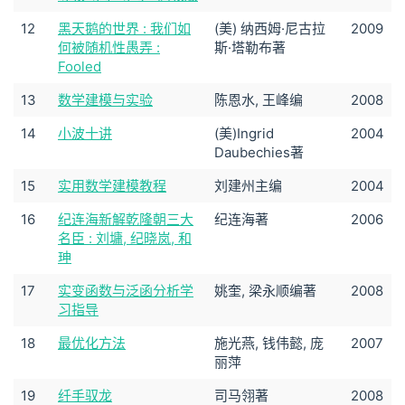
12
黑天鹅的世界 : 我们如
(美) 纳西姆·尼古拉
2009
何被随机性愚弄 :
斯·塔勒布著
Fooled
13
数学建模与实验
陈恩水, 王峰编
2008
14
小波十讲
(美)Ingrid
2004
Daubechies著
15
实用数学建模教程
刘建州主编
2004
16
纪连海新解乾隆朝三大
纪连海著
2006
名臣 : 刘墉, 纪晓岚, 和
珅
17
实变函数与泛函分析学
姚奎, 梁永顺编著
2008
习指导
18
最优化方法
施光燕, 钱伟懿, 庞
2007
丽萍
19
纤手驭龙
司马翎著
2008