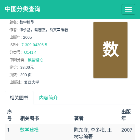
中图分类查询
Togg
navig
题名:
数学模型
作者:
谭永基，蔡志杰，俞文〓编著
出版年:
2005
数
ISBN:
7-309-04306-5
分类号:
O141.4
中图分类:
模型理论
定价:
38.00元
页数:
390 页
出版社:
复旦大学
相关图书
内容简介
序
出版
号
相关图书
著者
年
1
数学建模
陈东彦, 李冬梅, 王
2007
树忠编著