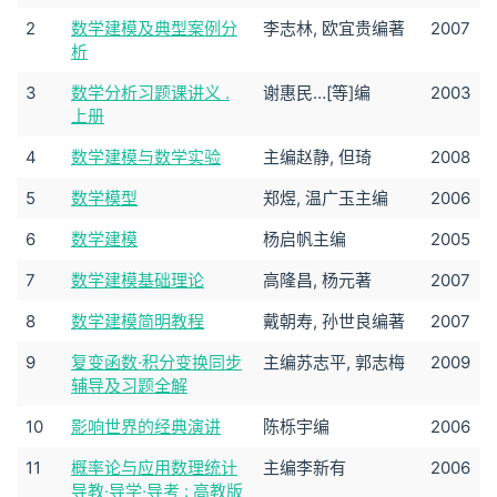
2
数学建模及典型案例分
李志林, 欧宜贵编著
2007
析
3
数学分析习题课讲义 .
谢惠民…[等]编
2003
上册
4
数学建模与数学实验
主编赵静, 但琦
2008
5
数学模型
郑煜, 温广玉主编
2006
6
数学建模
杨启帆主编
2005
7
数学建模基础理论
高隆昌, 杨元著
2007
8
数学建模简明教程
戴朝寿, 孙世良编著
2007
9
复变函数·积分变换同步
主编苏志平, 郭志梅
2009
辅导及习题全解
10
影响世界的经典演讲
陈栎宇编
2006
11
概率论与应用数理统计
主编李新有
2006
导教·导学·导考 : 高教版