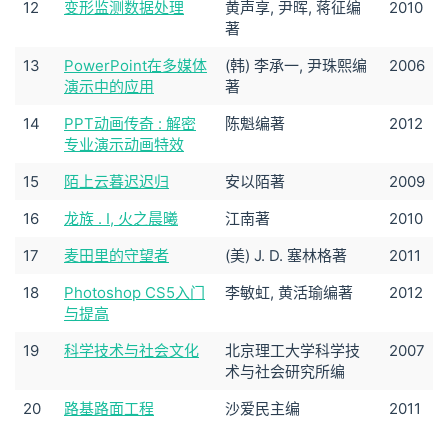
12
变形监测数据处理
黄声享, 尹晖, 蒋征编
2010
著
13
PowerPoint在多媒体
(韩) 李承一, 尹珠熙编
2006
演示中的应用
著
14
PPT动画传奇 : 解密
陈魁编著
2012
专业演示动画特效
15
陌上云暮迟迟归
安以陌著
2009
16
龙族 . Ⅰ, 火之晨曦
江南著
2010
17
麦田里的守望者
(美) J. D. 塞林格著
2011
18
Photoshop CS5入门
李敏虹, 黄活瑜编著
2012
与提高
19
科学技术与社会文化
北京理工大学科学技
2007
术与社会研究所编
20
路基路面工程
沙爱民主编
2011