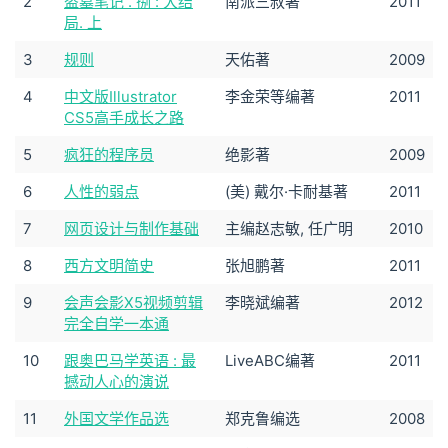
2
盗墓笔记 . 捌 : 大结
南派三叔著
2011
局. 上
3
规则
天佑著
2009
4
中文版Illustrator
李金荣等编著
2011
CS5高手成长之路
5
疯狂的程序员
绝影著
2009
6
人性的弱点
(美) 戴尔·卡耐基著
2011
7
网页设计与制作基础
主编赵志敏, 任广明
2010
8
西方文明简史
张旭鹏著
2011
9
会声会影X5视频剪辑
李晓斌编著
2012
完全自学一本通
10
跟奥巴马学英语 : 最
LiveABC编著
2011
撼动人心的演说
11
外国文学作品选
郑克鲁编选
2008