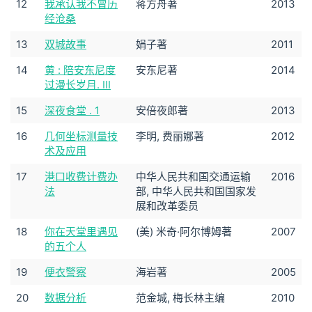
12
我承认我不曾历
蒋方舟著
2013
经沧桑
13
双城故事
娟子著
2011
14
黄 : 陪安东尼度
安东尼著
2014
过漫长岁月. III
15
深夜食堂 . 1
安倍夜郎著
2013
16
几何坐标测量技
李明, 费丽娜著
2012
术及应用
17
港口收费计费办
中华人民共和国交通运输
2016
法
部, 中华人民共和国国家发
展和改革委员
18
你在天堂里遇见
(美) 米奇·阿尔博姆著
2007
的五个人
19
便衣警察
海岩著
2005
20
数据分析
范金城, 梅长林主编
2010