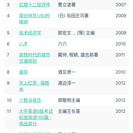
3
红楼十二钗评传
曹立波著
2007
4
寝台特急1/60秒
(日) 岛田庄司著
2009
障碍
5
技术经济学
郎宏文 ... [等] 主编
2009
6
心术
六六
2010
7
高铁时代的城市
戴帅, 程颖, 盛志前著
2011
交通规划
8
墨攻
酒见贤一
2010
9
天上红莲 : 插图
渡边淳一
2012
本
10
少数派报告
郭敬明主编
2012
11
大学英语6级考试
主编王长喜
2012
标准阅读160篇 :
挑战高分