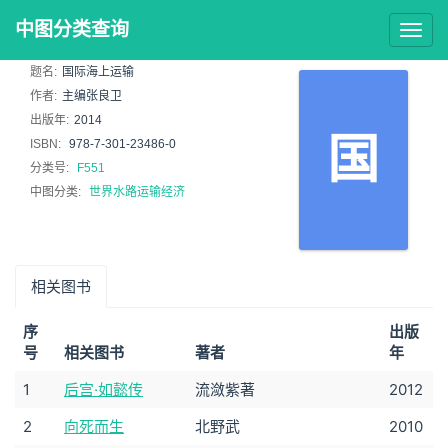
中图分类查询
Togg
navig
题名:
国际海上运输
作者:
主编张良卫
出版年:
2014
国
ISBN:
978-7-301-23486-0
分类号:
F551
中图分类:
世界水路运输经济
相关图书
序
出版
号
相关图书
著者
年
1
后宫·如懿传
流潋紫著
2012
2
向死而生
北野武
2010