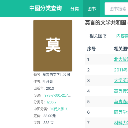
中图分类查询
分类
图书
莫言的文学共和国 
相关图书
内容
莫
序号
相关图
1
北大故
2
201
题名:
莫言的文学共和国
3
大学英
作者:
叶开著
出版年:
2013
4
高等传
ISBN:
978-7-301-21762-7
5
与青春
分类号:
I206.7
中图分类:
当代文学（1949年~）
6
同等学
定价:
38.00元
7
材料力
页数:
338 页