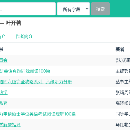
搜索
— 叶开著
简介
作者简介
书
著者
事会
(法)苏
1考研英语真题同源阅读100篇
主编郭
语四六级完全攻略系列 , 六级听力分册
丛书主
热学
张靖周
私奔
高晓松
力申请硕士学位英语考试阅读理解100篇
同等学
学解题指导
马红艳