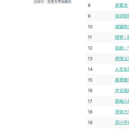
出版社:
北京大学出版社
8
说莫言
9
自动控
10
城镇防
11
残梦 
12
自励 
13
感悟父
14
人生玄
15
高等数
16
中文版P
17
荣格心
18
流体力
19
邓小平传 