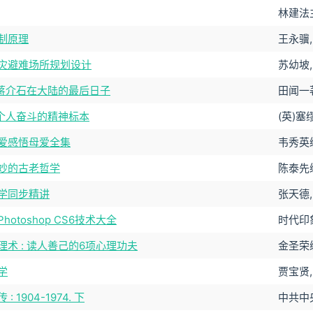
林建法
制原理
王永骥,
灾避难场所规划设计
苏幼坡
: 蒋介石在大陆的最后日子
田闻一
: 个人奋斗的精神标本
(英)塞
爱感悟母爱全集
韦秀英
妙的古老哲学
陈泰先
学同步精讲
张天德
hotoshop CS6技术大全
时代印
理术 : 读人善己的6项心理功夫
金圣荣
学
贾宝贤
: 1904-1974. 下
中共中