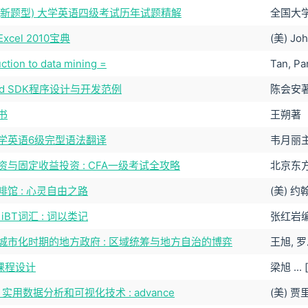
分 (新题型) 大学英语四级考试历年试题精解
全国大
xcel 2010宝典
(美) Jo
uction to data mining =
Tan, Pa
oid SDK程序设计与开发范例
陈会安
书
王朔著
学英语6级完型语法翻译
韦月丽
资与固定收益投资 : CFA一级考试全攻略
北京东
啡馆 : 心灵自由之路
(美) 
L iBT词汇 : 词以类记
张红岩
城市化时期的地方政府 : 区域统筹与地方自治的博弈
王旭, 
课程设计
梁旭 ...
: 实用数据分析和可视化技术 : advance
(美) 贾