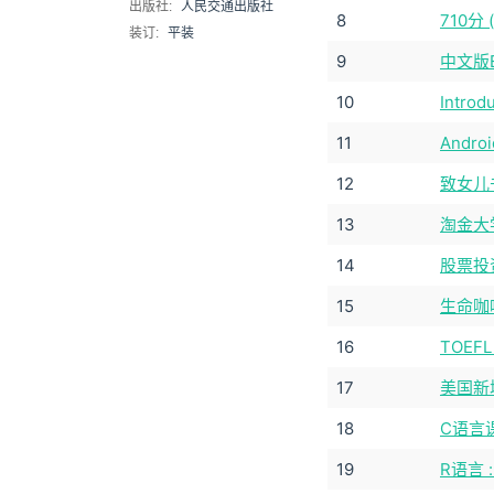
出版社:
人民交通出版社
8
710
装订:
平装
9
中文版E
10
Introd
11
Andr
12
致女儿
13
淘金大
14
股票投
15
生命咖
16
TOEF
17
美国新
18
C语言
19
R语言 