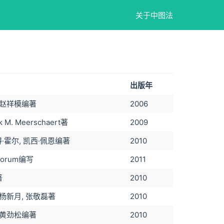
关于中图法
出版年
 赵祥模编著
2006
k M. Meerschaert著
2009
得·霍尔, 凯西·佩恩编著
2010
aForum编写
2011
著
2010
 杨新月, 张敬磊著
2010
 黄劲松编著
2010