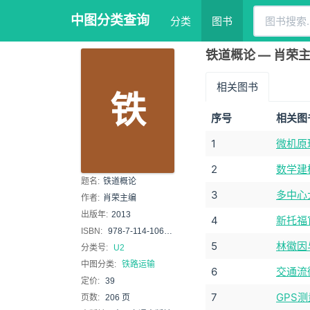
中图分类查询
分类
图书
铁道概论 — 肖荣
相关图书
铁
序号
相关图
1
微机原
2
数学建
题名:
铁道概论
3
多中心
作者:
肖荣主编
出版年:
2013
4
新托福官
ISBN:
978-7-114-10663-7
5
林徽因
分类号:
U2
中图分类:
铁路运输
6
交通流
定价:
39
7
GPS
页数:
206 页