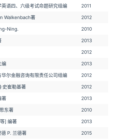
学英语四、六级考试命题研究组编
2011
hn Walkenbach著
2012
ng-Ning.
2010
著
2013
2012
主编
2013
方华尔金融咨询有限责任公司组编
2012
约翰·史崔勒基著
2012
编著
2013
罗思东著
2010
 [等] 编著
2013
里德 P. 兰德著
2015