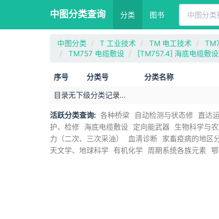
中图分类查询
分类
图书
中图分类
T 工业技术
TM 电工技术
TM
TM757 电缆敷设
[TM757.4] 海底电缆敷设
序号
分类号
分类名称
目录无下级分类记录...
活跃分类查询:
各种桥梁
自动检测与状态修
直达
护、检修
海底电缆敷设
定向能武器
生物科学与农
力（二次、三次采油）
血清诊断
家畜疫病的地区
天文学、地球科学
有机化学
周期系统各族元素
鄂