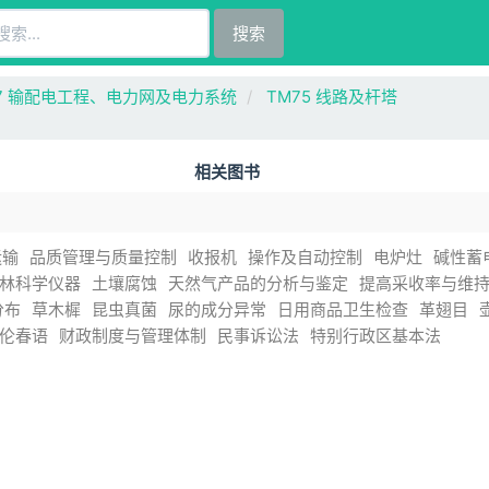
搜索
7 输配电工程、电力网及电力系统
TM75 线路及杆塔
相关图书
运输
品质管理与质量控制
收报机
操作及自动控制
电炉灶
碱性蓄
林科学仪器
土壤腐蚀
天然气产品的分析与鉴定
提高采收率与维
分布
草木樨
昆虫真菌
尿的成分异常
日用商品卫生检查
革翅目
伦春语
财政制度与管理体制
民事诉讼法
特别行政区基本法