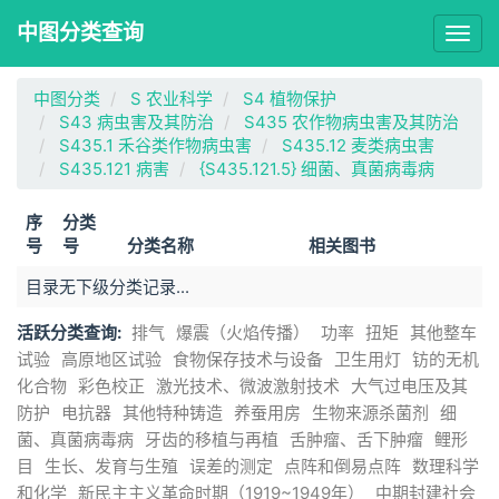
中图分类查询
Togg
navig
中图分类
S 农业科学
S4 植物保护
S43 病虫害及其防治
S435 农作物病虫害及其防治
S435.1 禾谷类作物病虫害
S435.12 麦类病虫害
S435.121 病害
{S435.121.5} 细菌、真菌病毒病
序
分类
号
号
分类名称
相关图书
目录无下级分类记录...
活跃分类查询:
排气
爆震（火焰传播）
功率
扭矩
其他整车
试验
高原地区试验
食物保存技术与设备
卫生用灯
钫的无机
化合物
彩色校正
激光技术、微波激射技术
大气过电压及其
防护
电抗器
其他特种铸造
养蚕用房
生物来源杀菌剂
细
菌、真菌病毒病
牙齿的移植与再植
舌肿瘤、舌下肿瘤
鲤形
目
生长、发育与生殖
误差的测定
点阵和倒易点阵
数理科学
和化学
新民主主义革命时期（1919~1949年）
中期封建社会