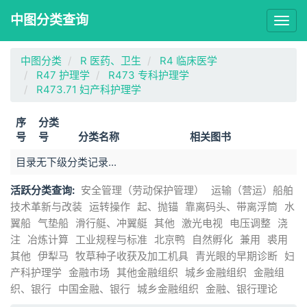
中图分类查询
Togg
navig
中图分类
R 医药、卫生
R4 临床医学
R47 护理学
R473 专科护理学
R473.71 妇产科护理学
序
分类
号
号
分类名称
相关图书
目录无下级分类记录...
活跃分类查询:
安全管理（劳动保护管理）
运输（营运）船舶
技术革新与改装
运转操作
起、抛锚
靠离码头、带离浮筒
水
翼船
气垫船
滑行艇、冲翼艇
其他
激光电视
电压调整
浇
注
冶炼计算
工业规程与标准
北京鸭
自然孵化
兼用
裘用
其他
伊犁马
牧草种子收获及加工机具
青光眼的早期诊断
妇
产科护理学
金融市场
其他金融组织
城乡金融组织
金融组
织、银行
中国金融、银行
城乡金融组织
金融、银行理论