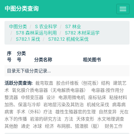
中图分类查询
Togg
navig
中图分类
S 农业科学
S7 林业
S78 森林采运与利用
S782 木材采运学
S782.1 采伐
S782.12 机械化采伐
序
分类
号
号
分类名称
相关图书
目录无下级分类记录...
活跃分类查询:
裁弯取直
胶合纤维板（刨花板）结构
建筑艺
术
氧化膜介质电容器（无电解质电容器）
电容器:按作用分
整流器
中频变压器
设计
电源用微电机
座标钻床
粘接材料
加热、保温与冷却
岩地层污染及其防治
机械化采伐
病毒病
病害
手术（外科）疗法
雄性生殖器官的生理
自然变异
光在
水下的传播
岩溶的研究方法
方法
天体变形
水文地理调查
其他酚
通史
冰球
经济
布网舰、猎潜舰（艇）
财务工作