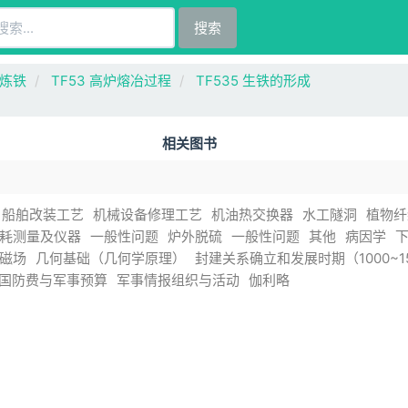
搜索
 炼铁
TF53 高炉熔冶过程
TF535 生铁的形成
相关图书
船舶改装工艺
机械设备修理工艺
机油热交换器
水工隧洞
植物纤
耗测量及仪器
一般性问题
炉外脱硫
一般性问题
其他
病因学
磁场
几何基础（几何学原理）
封建关系确立和发展时期（1000~15
国防费与军事预算
军事情报组织与活动
伽利略