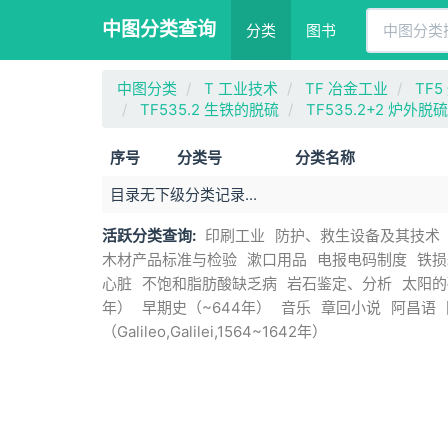
中图分类查询
分类
图书
中图分类
T 工业技术
TF 冶金工业
TF5
TF535.2 生铁的脱硫
TF535.2+2 炉外脱硫
序号
分类号
分类名称
目录无下级分类记录...
活跃分类查询:
印刷工业
防护、救生设备及其技术
木材产品标准与检验
漱口用品
电报电码制度
铁损
心脏
不饱和脂肪酸缺乏病
岩石鉴定、分析
太阳的
年）
早期史（~644年）
音乐
章回小说
阿昌语
（Galileo,Galilei,1564~1642年）