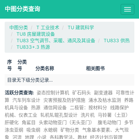
中图分类查询
Togg
navig
中图分类
T 工业技术
TU 建筑科学
TU8 房屋建筑设备
TU83 空气调节、采暖、通风及其设备
TU833 供热
TU833+.3 热源
序
分类
号
号
分类名称
相关图书
目录无下级分类记录...
活跃分类查询:
姿态控制计算机
矿石码头
副变速器
可靠性计
算
汽车列车设计
灾害预报及防护措施
涌水及枯水监测
养路
机具与设备
热源
通信网设备
二极管：按材料分
线路保护
机械、仪表工业
轧机轧辊孔型设计
洗片机
马铃薯（土豆）
肝硬化
角鲨目
头索动物亚门（无头亚门）
腹毛动物门
多节
涤虫亚纲
吸虫纲
水螅纲
矿物分类
气象基本要素、大气现
象
河流
地理
小说
各科教学法、教材
经济计划与管理