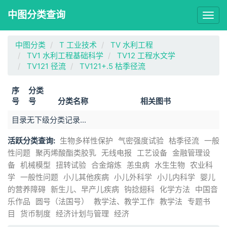
中图分类查询
Togg
navig
中图分类
T 工业技术
TV 水利工程
TV1 水利工程基础科学
TV12 工程水文学
TV121 径流
TV121+.5 枯季径流
序
分类
号
号
分类名称
相关图书
目录无下级分类记录...
活跃分类查询:
生物多样性保护
气密强度试验
枯季径流
一般
性问题
聚丙烯酸酯类胶乳
无线电报
工艺设备
金融管理设
备
机械模型
扭转试验
合金熔炼
恙虫病
水生生物
农业科
学
一般性问题
小儿其他疾病
小儿外科学
小儿内科学
婴儿
的营养障碍
新生儿、早产儿疾病
钩捻翅科
化学方法
中国音
乐作品
圆号（法国号）
教学法、教学工作
教学法
专题书
目
货币制度
经济计划与管理
经济