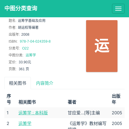
中图分类查询
Togg
navig
题名:
运筹学基础及应用
作者:
胡运权等编著
出版年:
2008
运
ISBN:
978-7-04-024359-8
分类号:
O22
中图分类:
运筹学
定价:
33.90元
页数:
361 页
相关图书
内容简介
序
出版
号
相关图书
著者
年
1
运筹学 : 本科版
甘应爱...[等]主编
2005
2
运筹学
《运筹学》教材编写
2005