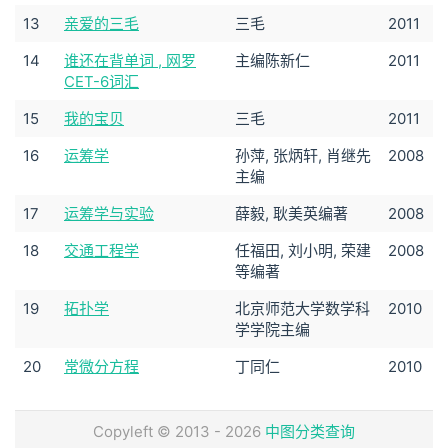
13
亲爱的三毛
三毛
2011
14
谁还在背单词 , 网罗
主编陈新仁
2011
CET-6词汇
15
我的宝贝
三毛
2011
16
运筹学
孙萍, 张炳轩, 肖继先
2008
主编
17
运筹学与实验
薛毅, 耿美英编著
2008
18
交通工程学
任福田, 刘小明, 荣建
2008
等编著
19
拓扑学
北京师范大学数学科
2010
学学院主编
20
常微分方程
丁同仁
2010
Copyleft © 2013 - 2026
中图分类查询