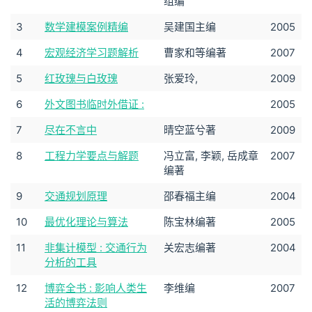
组编
3
数学建模案例精编
吴建国主编
2005
4
宏观经济学习题解析
曹家和等编著
2007
5
红玫瑰与白玫瑰
张爱玲,
2009
6
外文图书临时外借证 :
2005
7
尽在不言中
晴空蓝兮著
2009
8
工程力学要点与解题
冯立富, 李颖, 岳成章
2007
编著
9
交通规划原理
邵春福主编
2004
10
最优化理论与算法
陈宝林编著
2005
11
非集计模型 : 交通行为
关宏志编著
2004
分析的工具
12
博弈全书 : 影响人类生
李维编
2007
活的博弈法则