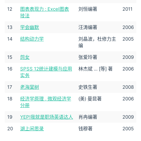
12
图表表现力 : Excel图表
刘恒编著
2011
技法
13
学会幽默
汪涛编著
2006
14
结构动力学
刘晶波，杜修力主
2005
编
15
怨女
张爱玲著
2009
16
SPSS 12统计建模与应用
林杰斌 ... [等] 著
2006
实务
17
老海棠树
史铁生著
2008
18
经济学原理 , 微观经济学
(美) 曼昆著
2006
分册
19
YEP!我就是职场英语达人
肖冉编著
2009
20
湖上闲思录
钱穆著
2005