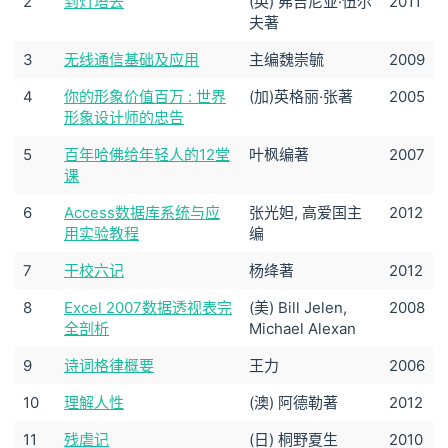
2
到灯塔去
(英) 弗吉尼亚·伍尔
2011
夫著
3
无线通信基础及应用
主编魏崇毓
2009
4
你的形象价值百万 : 世界
(加)英格丽·张著
2005
形象设计师的忠告
5
百年哈佛给年轻人的12堂
叶枫编著
2007
课
6
Access数据库系统与应
张光妲, 高爱国主
2012
用实验教程
编
7
干校六记
杨绛著
2012
8
Excel 2007数据透视表完
(美) Bill Jelen,
2008
全剖析
Michael Alexan
9
诗词格律概要
王力
2006
10
理解人性
(澳) 阿德勒著
2012
11
残虐记
(日) 桐野夏生
2010