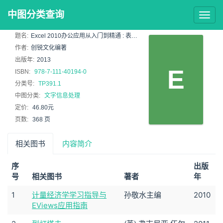
中图分类查询
Togg
navig
题名:
Excel 2010办公应用从入门到精通 : 表格、图表、公式与函数
作者:
创锐文化编著
出版年:
2013
E
ISBN:
978-7-111-40194-0
分类号:
TP391.1
中图分类:
文字信息处理
定价:
46.80元
页数:
368 页
相关图书
内容简介
序
出版
号
相关图书
著者
年
1
计量经济学学习指导与
孙敬水主编
2010
EViews应用指南