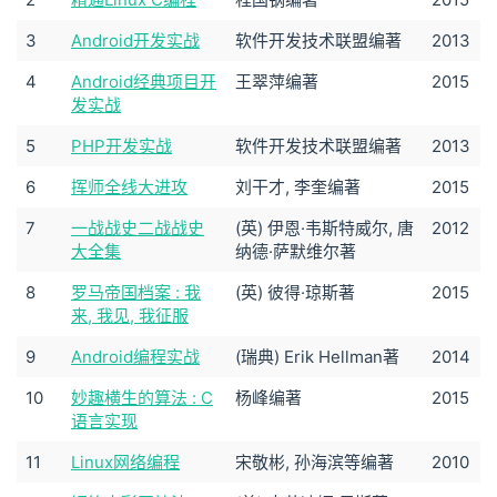
3
Android开发实战
软件开发技术联盟编著
2013
4
Android经典项目开
王翠萍编著
2015
发实战
5
PHP开发实战
软件开发技术联盟编著
2013
6
挥师全线大进攻
刘干才, 李奎编著
2015
7
一战战史二战战史
(英) 伊恩·韦斯特威尔, 唐
2012
大全集
纳德·萨默维尔著
8
罗马帝国档案 : 我
(英) 彼得·琼斯著
2015
来, 我见, 我征服
9
Android编程实战
(瑞典) Erik Hellman著
2014
10
妙趣横生的算法 : C
杨峰编著
2015
语言实现
11
Linux网络编程
宋敬彬, 孙海滨等编著
2010