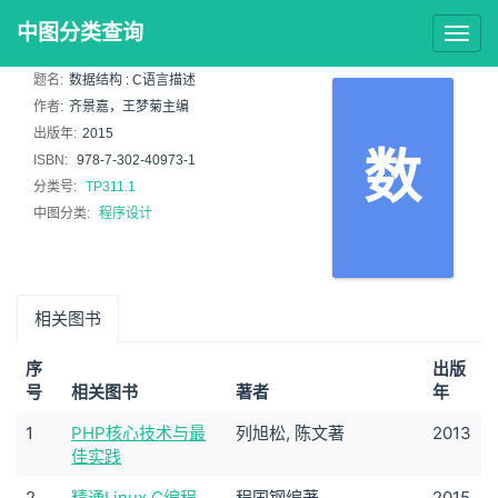
中图分类查询
Togg
navig
题名:
数据结构 : C语言描述
作者:
齐景嘉，王梦菊主编
出版年:
2015
数
ISBN:
978-7-302-40973-1
分类号:
TP311.1
中图分类:
程序设计
相关图书
序
出版
号
相关图书
著者
年
1
PHP核心技术与最
列旭松, 陈文著
2013
佳实践
2
精通Linux C编程
程国钢编著
2015