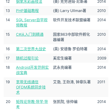
12
钢笔水彩画技法
(美) 克劳迪娅·尼斯著
2014
13
PHP基础教程
(美) Larry Ullman著
2010
14
SQL Server自学视
软件开发技术联盟编著
2014
频教程
15
C#从入门到精通
国家863中部软件孵化
2010
器编著
16
第二次世界大战史
(英) 安德鲁·罗伯特著
2014
17
随机过程引论
奚宏生编著
2009
18
Android开发范例实
武永亮编著
2014
战宝典
19
宽带无线通信
艾渤, 王劲涛, 钟章队著
2011
OFDM系统同步技
术
20
矩阵论导教·导学·导
张凯院, 徐仲编
2014
考