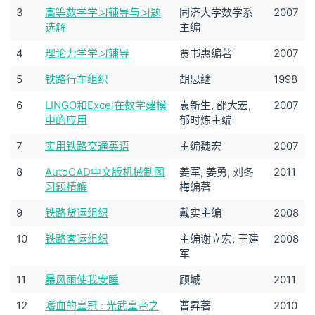
3
高等数学学习辅导与习题
同济大学数学系
2007
选解
主编
4
理论力学学习辅导
贾书惠编著
2007
5
铁路行车组织
胡思继
1998
6
LINGO和Excel在数学建模
袁新生, 邵大宏,
2007
中的应用
郁时炼主编
7
实用铁路交通英语
主编魏宏
2007
8
AutoCAD中文版机械制图
姜军, 姜勇, 刘冬
2011
习题精解
梅编著
9
铁路货运组织
戴实主编
2008
10
铁路客运组织
主编谢立宏, 王建
2008
军
11
暴风雨使我安睡
顾城
2011
12
嗜血的皇冠 : 光武皇帝之
曹昇著
2010