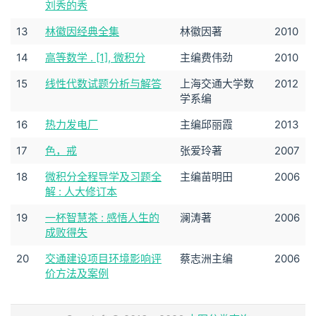
刘秀的秀
13
林徽因经典全集
林徽因著
2010
14
高等数学 . [1], 微积分
主编费伟劲
2010
15
线性代数试题分析与解答
上海交通大学数
2012
学系编
16
热力发电厂
主编邱丽霞
2013
17
色，戒
张爱玲著
2007
18
微积分全程导学及习题全
主编苗明田
2006
解 : 人大修订本
19
一杯智慧茶 : 感悟人生的
澜涛著
2006
成败得失
20
交通建设项目环境影响评
蔡志洲主编
2006
价方法及案例