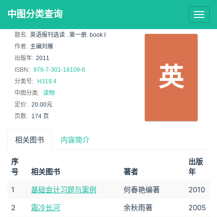
中图分类查询
Togg
navig
题名:
英语报刊选读 . 第一册. book I
作者:
主编刘雁
出版年:
2011
英
ISBN:
978-7-301-18109-6
分类号:
H319.4
中图分类:
读物
定价:
20.00元
页数:
174 页
相关图书
内容简介
序
出版
号
相关图书
著者
年
1
基础会计习题与案例
何春艳编著
2010
2
霜冷长河
余秋雨著
2005