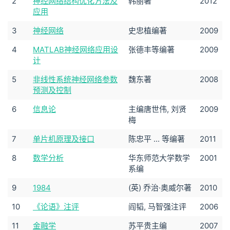
2
神经网络结构优化方法及
韩丽著
2012
应用
3
神经网络
史忠植编著
2009
4
MATLAB神经网络应用设
张德丰等编著
2009
计
5
非线性系统神经网络参数
魏东著
2008
预测及控制
6
信息论
主编唐世伟, 刘贤
2009
梅
7
单片机原理及接口
陈忠平 ... 等编著
2011
8
数学分析
华东师范大学数学
2001
系编
9
1984
(英) 乔治·奥威尔著
2010
10
《论语》注评
阎韬, 马智强注评
2006
11
金融学
苏平贵主编
2007