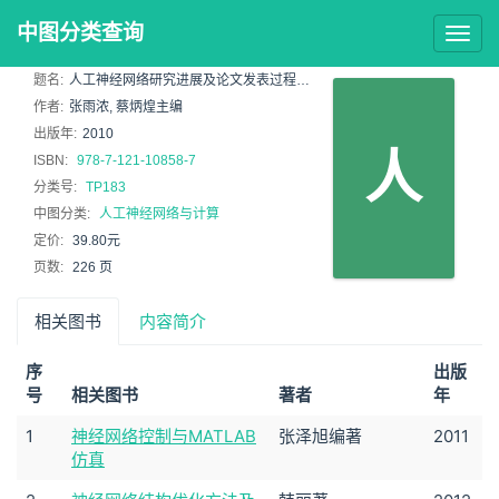
中图分类查询
Togg
navig
题名:
人工神经网络研究进展及论文发表过程论辩
作者:
张雨浓, 蔡炳煌主编
出版年:
2010
人
ISBN:
978-7-121-10858-7
分类号:
TP183
中图分类:
人工神经网络与计算
定价:
39.80元
页数:
226 页
相关图书
内容简介
序
出版
号
相关图书
著者
年
1
神经网络控制与MATLAB
张泽旭编著
2011
仿真