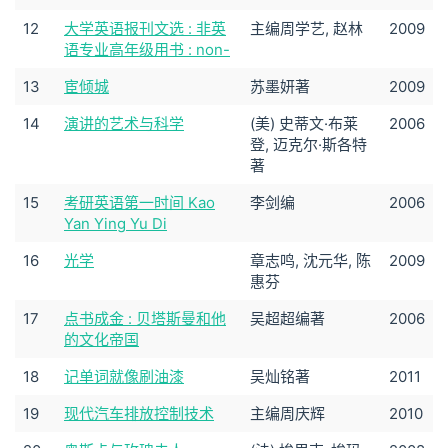
12
大学英语报刊文选 : 非英
主编周学艺, 赵林
2009
语专业高年级用书 : non-
13
宦倾城
苏墨妍著
2009
14
演讲的艺术与科学
(美) 史蒂文·布莱
2006
登, 迈克尔·斯各特
著
15
考研英语第一时间 Kao
李剑编
2006
Yan Ying Yu Di
16
光学
章志鸣, 沈元华, 陈
2009
惠芬
17
点书成金 : 贝塔斯曼和他
吴超超编著
2006
的文化帝国
18
记单词就像刷油漆
吴灿铭著
2011
19
现代汽车排放控制技术
主编周庆辉
2010