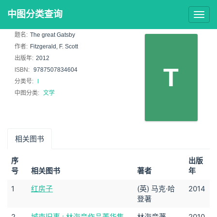
中图分类查询
Togg
navig
题名:
The great Gatsby
作者:
Fitzgerald, F. Scott
出版年:
2012
T
ISBN:
9787507834604
分类号:
I
中图分类:
文学
相关图书
序
出版
号
相关图书
著者
年
1
红房子
(英) 马克·哈
2014
登著
2
城南旧事 : 林海音作品菁华集
林海音著
2010