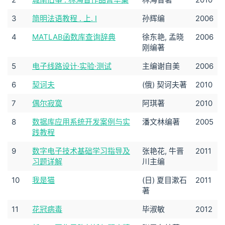
3
简明法语教程 . 上. Ⅰ
孙辉编
2006
4
MATLAB函数库查询辞典
徐东艳, 孟晓
2006
刚编著
5
电子线路设计·实验·测试
主编谢自美
2006
6
契诃夫
(俄) 契诃夫著
2010
7
偶尔寂寞
阿琪著
2010
8
数据库应用系统开发案例与实
潘文林编著
2005
践教程
9
数字电子技术基础学习指导及
张艳花, 牛晋
2011
习题详解
川主编
10
我是猫
(日) 夏目漱石
2011
著
11
花冠病毒
毕淑敏
2012