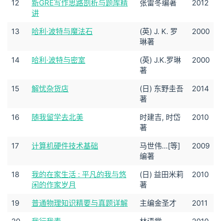
12
新GRE写作思路剖析与题库精
张雷冬编著
2012
讲
13
哈利·波特与魔法石
(英) J. K. 罗
2000
琳著
14
哈利·波特与密室
(英) J.K.罗琳
2000
著
15
解忧杂货店
(日) 东野圭吾
2014
著
16
随我留学去北美
时建吉, 时岱
2010
著
17
计算机硬件技术基础
马世伟...[等]
2009
编著
18
我的在家生活 : 平凡的我与悠
(日) 益田米莉
2010
闲的作家岁月
著
19
普通物理知识精要与真题详解
主编金圣才
2011