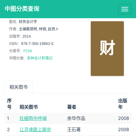
中图分类查询
Togg
navig
题名:
财务会计学
作者:
主编戴德明, 林钢, 赵西卜
出版年:
2014
财
ISBN:
978-7-300-19862-0
分类号:
F234
中图分类:
各种会计和簿记
相关图书
序
出版
号
相关图书
著者
年
1
在细雨中呼喊
余华作品
2008
2
让灵魂跟上脚步
王石著
2008