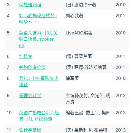
3
何处是归程
(日) 渡边淳一著
2010
4
刘心武揭秘红楼梦 :
刘心武著
2011
精华本. 一
5
英语关键力 . [3], 关
LiveABC编著
2010
键口语篇, spoken
En
6
红楼梦
(清) 曹雪芹著
2011
7
并购创造价值
(英) 萨德·苏达斯纳著
2011
8
兵礼 : 中外军队仪式
徐军著
2010
漫谈
9
管理会计学
主编孙茂竹, 文光伟, 杨
2012
万贵
10
英语广播电台听力经
编著王崴, 戴卫平, 樊辉
2013
典 . [1], 财经频道
11
会计学基础
(美) 莱斯利·K. 布莱特
2013