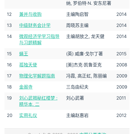
纳, 罗伯特·N. 安东尼著
12
兼并与收购
主编陶启智
2014
13
中级财务会计学
周晓苏主编
2014
14
微观经济学学习指导
主编胡放之, 龙天健
2014
与习题精解
15
蝇王
(英) 威廉·戈尔丁著
2015
16
孤独天使
[美]杰克·凯鲁亚克
2008
17
物理化学解题指南
冯霞, 高正虹, 陈丽编
2009
18
金阁寺
三岛由纪夫
2009
19
刘心武揭秘红楼梦 :
刘心武著
2011
精华本. 二
20
实用礼仪
主编赵惠岩
2012