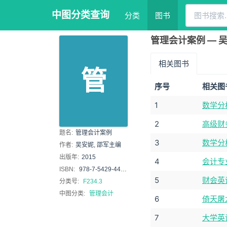
中图分类查询
分类
图书
管理会计案例 — 吴
相关图书
管
序号
相关图
1
数学分
2
高级财
题名:
管理会计案例
3
数学分
作者:
吴安妮, 邵军主编
出版年:
2015
4
会计专
ISBN:
978-7-5429-4483-2
5
财会英
分类号:
F234.3
中图分类:
管理会计
6
倚天屠
7
大学英语