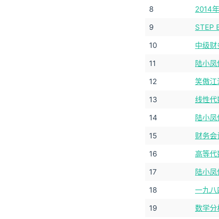
8
201
9
STEP
10
中级财
11
陆小凤传
12
笑傲江
13
线性代
14
陆小凤传
15
财务会
16
高等代
17
陆小凤传
18
一九八
19
数学分