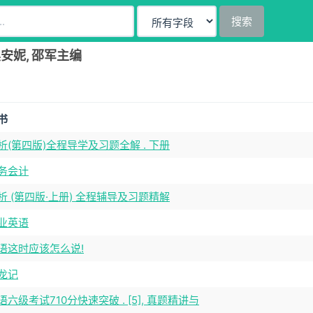
搜索
安妮, 邵军主编
书
析(第四版)全程导学及习题全解 . 下册
务会计
析 (第四版·上册) 全程辅导及习题精解
业英语
语这时应该怎么说!
龙记
六级考试710分快速突破 . [5], 真题精讲与