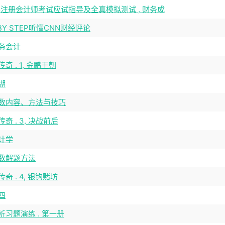
4年注册会计师考试应试指导及全真模拟测试 , 财务成
 BY STEP听懂CNN财经评论
务会计
奇 . 1, 金鹏王朝
湖
数内容、方法与技巧
奇 . 3, 决战前后
计学
数解题方法
奇 . 4, 银钩赌坊
四
析习题演练 . 第一册