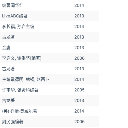
编著闫华红
2014
LiveABC编著
2013
李长福, 孙岩主编
2014
古龙著
2013
金庸
2013
李启文, 谢季坚[编著]
2006
古龙著
2013
主编戴德明, 林钢, 赵西卜
2014
许甫华, 张贤科编著
2005
古龙著
2013
(英) 乔治·奥威尔著
2014
周民强编著
2006