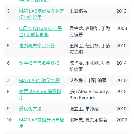
3
MATLAB基础及在运筹
王翼编著
2012
学中的应用
4
C语言 (Visual C++平
侯金龙, 唐瑞华, 丁为
2008
台) 习题与解析
民编著
5
电力机车牵引计算
王凤臣, 任良抒, 丁菊
2010
霞主编
6
数学模型与数学建模
陈华友, 周礼刚, 刘金
2014
培编著
7
MATLAB与数学实验
艾冬梅 ... [等] 编著
2010
8
树莓派Python编程指
(美) Alex Bradbury,
2015
南
Ben Everard
9
最优化方法
张立卫, 单锋编
2010
10
MATLAB数值分析与应
宋叶志, 贾东永编著
2009
用