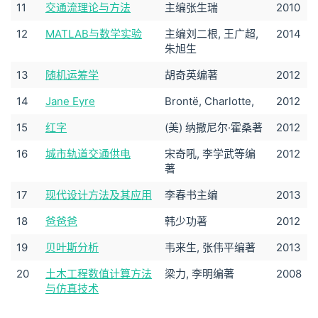
11
交通流理论与方法
主编张生瑞
2010
12
MATLAB与数学实验
主编刘二根, 王广超,
2014
朱旭生
13
随机运筹学
胡奇英编著
2012
14
Jane Eyre
Brontë, Charlotte,
2012
15
红字
(美) 纳撒尼尔·霍桑著
2012
16
城市轨道交通供电
宋奇吼, 李学武等编
2012
著
17
现代设计方法及其应用
李春书主编
2013
18
爸爸爸
韩少功著
2012
19
贝叶斯分析
韦来生, 张伟平编著
2013
20
土木工程数值计算方法
梁力, 李明编著
2008
与仿真技术