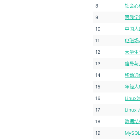
8
社会心
9
跟我学
10
中国人
11
电磁场
12
大学生
13
信号与
14
移动通
15
年轻人
16
Lin
17
Linu
18
数据结
19
MySQ