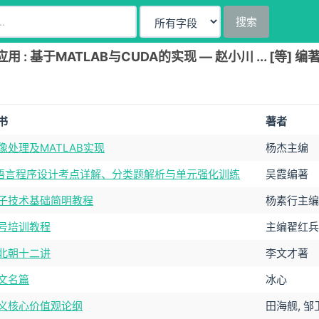
搜索
: 基于MATLAB与CUDA的实现 — 赵小川 ... [等] 编
书
著者
像处理及MATLAB实现
杨杰主编
语言程序设计考点详解、分类题解析与单元强化训练
吴霞编著
子技术基础简明教程
杨素行主编
号培训教程
主编翟红兵
北朝十二讲
李文才著
文名篇
冰心
义核心价值观论纲
田海舰, 邹