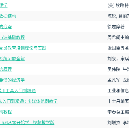
理学
(美) 埃略特
数据结构
陈锐, 葛
的浪漫
徐志摩著
与波基础教程
周希朗主编
党员教育培训理论与实践
张国臣等著
系统习题全解
刘泉，宋琪
信原理
吴伟陵, 
要懂的经济学
孟凡军, 
ux常用工具入门到精通
工业和信息
x 从入门到精通 : 多媒体范例教学
丰士昌编著
构教程
李春葆主编
L 5.6从零开始学 : 视频教学版
刘增杰, 