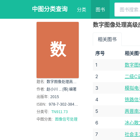
中图分类查询
分类
图书
数字图像处理高级应用 
相关图书
数
序号
相关图
1
数字图
2
二级C
题名:
数字图像处理高级应用 : 基于MATLAB与CUDA的实现
3
模拟电
作者:
赵小川 ... [等] 编著
出版年:
2015
4
铁路信
ISBN:
978-7-302-38488-5
5
两晋南
分类号:
TN911.73
中图分类:
图像信号处理
6
冰心散
7
社会主