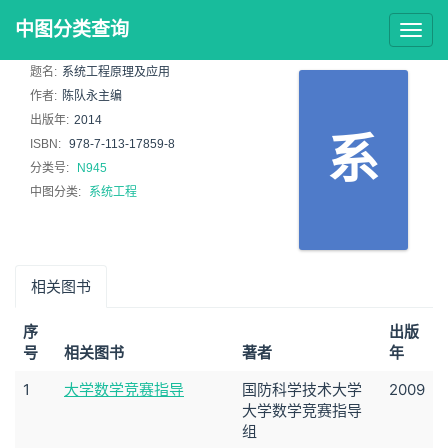
中图分类查询
Togg
navig
题名:
系统工程原理及应用
作者:
陈队永主编
出版年:
2014
系
ISBN:
978-7-113-17859-8
分类号:
N945
中图分类:
系统工程
相关图书
序
出版
号
相关图书
著者
年
1
大学数学竞赛指导
国防科学技术大学
2009
大学数学竞赛指导
组