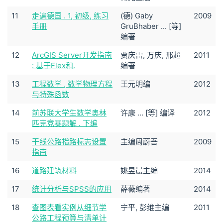
11
走遍德国 . 1, 初级, 练习
(德) Gaby
2009
手册
GruBhaber ... [等]
编著
12
ArcGIS Server开发指南
贾庆雷, 万庆, 邢超
2011
: 基于Flex和.
编著
13
工程数学 , 数学物理方程
王元明编
2012
与特殊函数
14
前苏联大学生数学奥林
许康 ... [等] 编译
2012
匹克竞赛题解 . 下编
15
干线公路指路标志设置
主编周蔚吾
2009
指南
16
道路建筑材料
姚昱晨主编
2014
17
统计分析与SPSS的应用
薛薇编著
2014
18
查图表看实例从细节学
宁平, 彭维主编
2011
公路工程预算与清单计