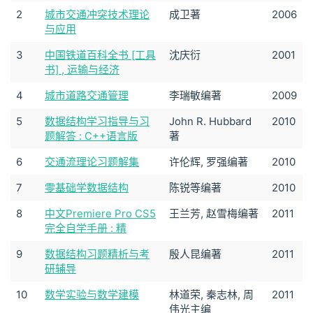
2
城市交通冲突技术理论
成卫著
2006
与应用
3
中国铁道百科全书 [工具
沈庆衍
2001
书] , 运输与经济
4
城市道路交通管理
李瑞敏编著
2009
5
数据结构学习指导与习
John R. Hubbard
2010
题解答 : C++语言版
著
6
交通流理论习题解集
许伦辉, 罗强编著
2010
7
零基础学数据结构
陈锐等编著
2010
8
中文Premiere Pro CS5
王兰芳, 赵雪梅编著
2011
完全自学手册 : 精
9
数据结构习题精析与考
殷人昆编著
2011
研辅导
10
数学实验与数学建模
林道荣, 秦志林, 周
2011
伟光主编