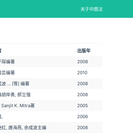
关于中图法
者
出版年
怀琛编著
2008
祖芸编著
2010
波 ... [等] 编著
2008
编胡岸勇, 郝立强
2008
 Sanjit K. Mitra著
2005
,
2006
红, 唐海燕, 余成波主编
2008