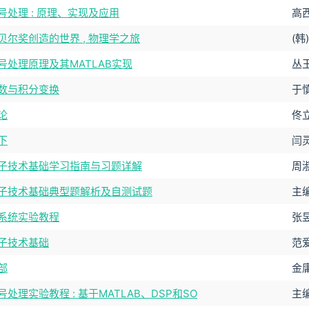
号处理 : 原理、实现及应用
高
贝尔奖创造的世界 , 物理学之旅
(韩
号处理原理及其MATLAB实现
丛
数与积分变换
于
论
佟
下
闫
子技术基础学习指南与习题详解
周
子技术基础典型题解析及自测试题
主
系统实验教程
张
子技术基础
范
部
金庸
处理实验教程 : 基于MATLAB、DSP和SO
主