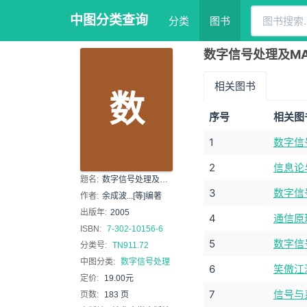
中图分类查询
分类
图书
数字信号处理及MAT
相关图书
数
序号
相关图
1
数字信号
2
信息论
题名:
数字信号处理及MATLAB实现
3
数字信
作者:
余成波...[等]编著
出版年:
2005
4
通信原
ISBN:
7-302-10156-6
5
数字信号
分类号:
TN911.72
中图分类:
数字信号处理
6
笑傲江
定价:
19.00元
7
信号与
页数:
183 页