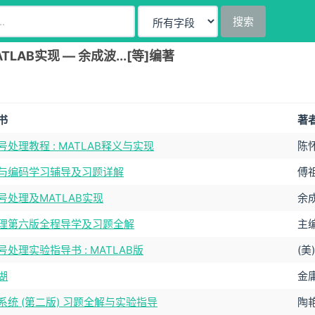
搜索
LAB实现 — 余成波...[等]编著
书
著
处理教程 : MATLAB释义与实现
陈
与编码学习辅导及习题详解
傅
号处理及MATLAB实现
余成
理第六版全程导学及习题全解
主
处理实验指导书 : MATLAB版
(美)
湖
金庸
系统 (第二版) 习题全解与实验指导
陶艳