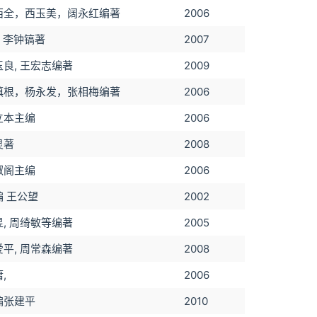
西全，西玉美，阔永红编著
2006
) 李钟镐著
2007
玉良, 王宏志编著
2009
慎根，杨永发，张相梅编著
2006
立本主编
2006
灵著
2008
淑阁主编
2006
编 王公望
2002
昱, 周绮敏等编著
2005
爱平, 周常森编著
2008
,
2006
编张建平
2010