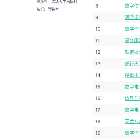
出版社:
清华大学出版社
8
数字信
装订:
简裝本
9
漫游诺
10
数字信
11
复变函
12
铁道概
13
逆行天
14
模拟电
15
数字电
16
信号与
17
数字电
18
天龙八
19
数字信号