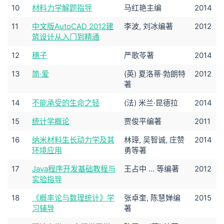
10
材料力学解题指导
马红艳主编
2014
11
中文版AutoCAD 2012建
李波, 刘冰编著
2012
筑设计从入门到精通
12
穗子
严歌苓著
2014
13
简·爱
(英) 夏洛蒂·勃朗特
2012
著
14
不能承受的生命之轻
(法) 米兰·昆德拉
2014
15
统计学概论
贾俊平编著
2011
16
纳米材料生长动力学及其
林璋, 吴智诚, 庄赞
2014
环境应用
勇等著
17
Java程序开发基础教程与
王占中 ... 等编著
2012
实验指导
18
《概率论与数理统计》学
张卓奎, 陈慧婵编
2015
习辅导
著