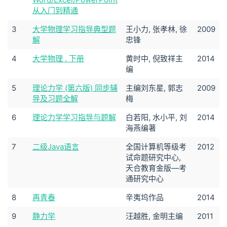
从入门到精通
3
大学物理学习指导典型题
王小力, 张孝林, 徐
2009
解
忠锋
4
大学物理 . 下册
黄时中, 倪致祥主
2014
编
5
理论力学 (第六版) 同步辅
主编刘东星, 郭志
2009
导及习题全解
梅
6
理论力学学习指导与题解
白若阳, 水小平, 刘
2014
海燕编著
7
二级Java语言
全国计算机等级考
2012
试命题研究中心,
天合教育金版—考
通研究中心
8
再青春
辛夷坞作品
2014
9
静力学
汪越胜, 金明主编
2011