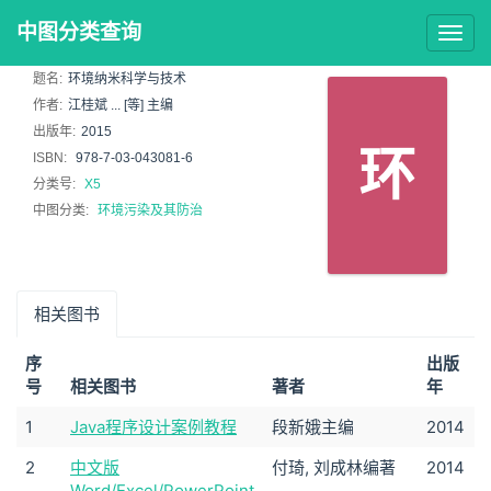
中图分类查询
Togg
navig
题名:
环境纳米科学与技术
作者:
江桂斌 ... [等] 主编
出版年:
2015
环
ISBN:
978-7-03-043081-6
分类号:
X5
中图分类:
环境污染及其防治
相关图书
序
出版
号
相关图书
著者
年
1
Java程序设计案例教程
段新娥主编
2014
2
中文版
付琦, 刘成林编著
2014
Word/Excel/PowerPoint