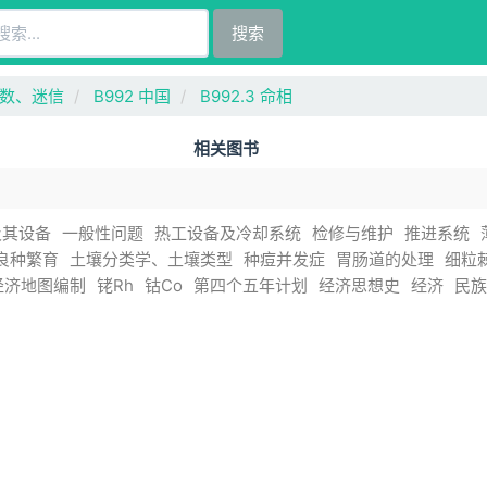
搜索
术数、迷信
B992 中国
B992.3 命相
相关图书
及其设备
一般性问题
热工设备及冷却系统
检修与维护
推进系统
良种繁育
土壤分类学、土壤类型
种痘并发症
胃肠道的处理
细粒
经济地图编制
铑Rh
钴Co
第四个五年计划
经济思想史
经济
民族