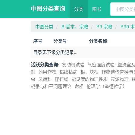
中图分类查询
分类
图书
中图分类
B 哲学、宗教
B9 宗教
B99 
序号
分类号
分类名称
目录无下级分类记录...
活跃分类查询:
发动机试验
气密强度试验
盥洗室
制
药用作物
稻纹枯病
根、块根
作物遗传育种与
虫
凤蛾科
爬行纲
能见度的物理性质
震源物理
战争与和平问题理论
命相
伦理学（道德哲学）